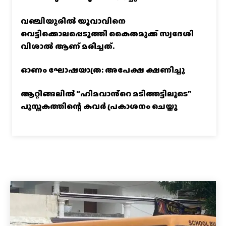
വഞ്ചിയൂരില്‍ യുവാവിനെ
വെട്ടിക്കൊലപ്പെടുത്തി കൈതമുക്ക് സ്വദേശി
വിശാല്‍ ആണ് മരിച്ചത്.
ഓണം ഘോഷയാത്ര: അപേക്ഷ ക്ഷണിച്ചു
ആറ്റിങ്ങലിൽ “ഹിമവാൻ്റെ മടിത്തട്ടിലൂടെ”
പുസ്തകത്തിന്റെ കവർ പ്രകാശനം ചെയ്തു