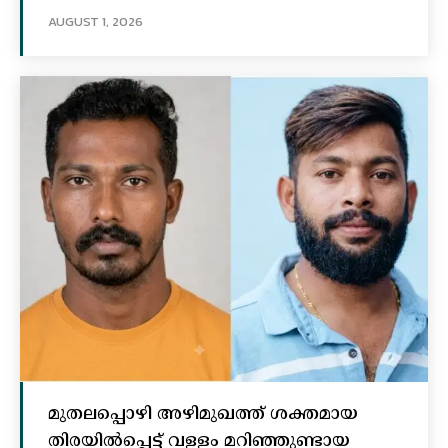
AUGUST 1, 2026
മുതലപ്പൊഴി അഴിമുഖത്ത് ശക്തമായ
തിരയിൽപ്പെട്ട് വള്ളം മറിഞ്ഞുണ്ടായ