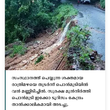
സംസ്ഥാനത്ത് പെയ്യുന്ന ശക്തമായ
രാത്രിമഴയെ തുടർന്ന് പൊൻമുടിയില്‍
വൻ മണ്ണിടിച്ചില്‍. സുരക്ഷ മുൻനിർത്തി
പൊൻമുടി ഇക്കോ ടൂറിസം കേന്ദ്രം
താല്‍ക്കാലികമായി അടച്ചു.