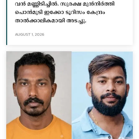
വൻ മണ്ണിടിച്ചില്‍. സുരക്ഷ മുൻനിർത്തി
പൊൻമുടി ഇക്കോ ടൂറിസം കേന്ദ്രം
താല്‍ക്കാലികമായി അടച്ചു.
AUGUST 1, 2026