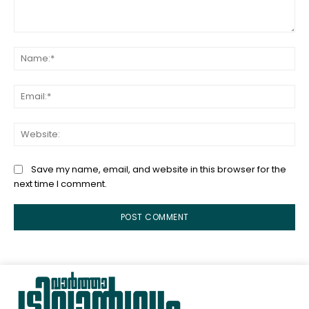
Comment:
Na
Ema
Web
Save my name, email, and website in this browser for the
next time I comment.