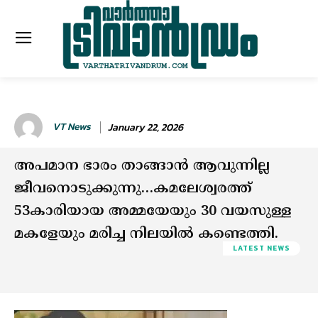
VT News
January 22, 2026
അപമാന ഭാരം താങ്ങാൻ ആവുന്നില്ല
ജീവനൊടുക്കുന്നു…കമലേശ്വരത്ത്
53കാരിയായ അമ്മയേയും 30 വയസുള്ള
മകളേയും മരിച്ച നിലയില്‍ കണ്ടെത്തി.
LATEST NEWS