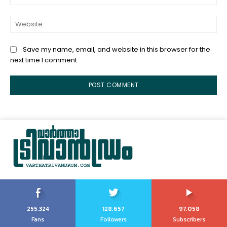
Web
Save my name, email, and website in this browser for the
next time I comment.
255,324
128,657
97,058
Fans
Followers
Subscribers