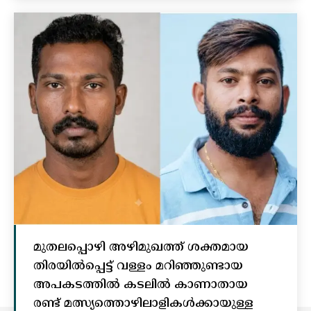
മുതലപ്പൊഴി അഴിമുഖത്ത് ശക്തമായ
തിരയിൽപ്പെട്ട് വള്ളം മറിഞ്ഞുണ്ടായ
അപകടത്തിൽ കടലിൽ കാണാതായ
രണ്ട് മത്സ്യത്തൊഴിലാളികൾക്കായുള്ള