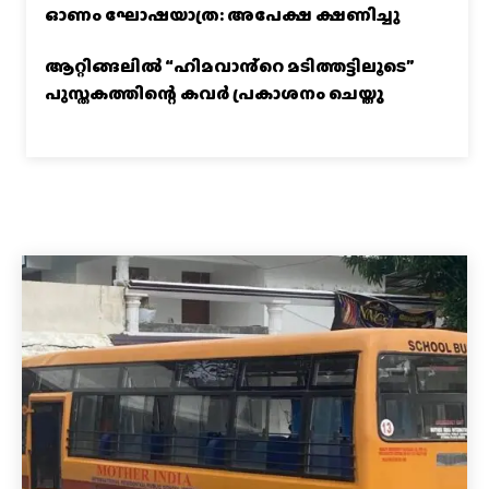
ഓണം ഘോഷയാത്ര: അപേക്ഷ ക്ഷണിച്ചു
ആറ്റിങ്ങലിൽ “ഹിമവാൻ്റെ മടിത്തട്ടിലൂടെ”
പുസ്തകത്തിന്റെ കവർ പ്രകാശനം ചെയ്തു