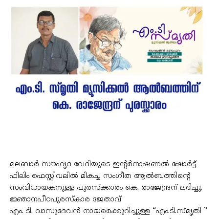
മലബാർ സൗഹൃദ വേദിയുടെ ഇൻ്റർനാഷണൽ ഷോർട്ട്
ഫിലിം ഫെസ്റ്റിവലിൽ മികച്ച സംഗീത ആൽബത്തിന്റെ
സംവിധായകനുള്ള പുരസ്ക്കാരം കെ. രാജേന്ദ്രന് ലഭിച്ചു.
ജ്ഞാനപീഠപുരസ്കാര ജേതാവ്
എം. ടി. വാസുദേവൻ നായരെക്കുറിച്ചുള്ള “എം.ടി.സ്മൃതി ”