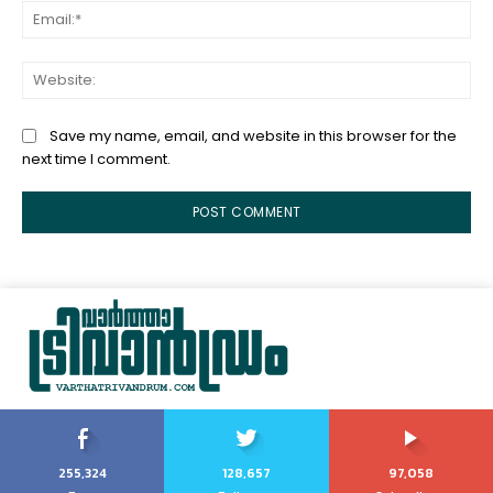
Ema
Web
Save my name, email, and website in this browser for the
next time I comment.
255,324
128,657
97,058