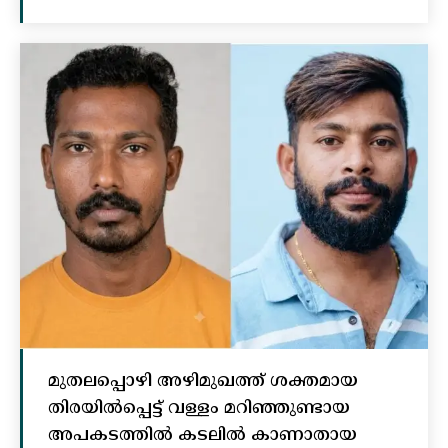
മുതലപ്പൊഴി അഴിമുഖത്ത് ശക്തമായ
തിരയിൽപ്പെട്ട് വള്ളം മറിഞ്ഞുണ്ടായ
അപകടത്തിൽ കടലിൽ കാണാതായ