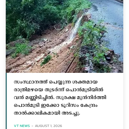
സംസ്ഥാനത്ത് പെയ്യുന്ന ശക്തമായ
രാത്രിമഴയെ തുടർന്ന് പൊൻമുടിയില്‍
വൻ മണ്ണിടിച്ചില്‍. സുരക്ഷ മുൻനിർത്തി
പൊൻമുടി ഇക്കോ ടൂറിസം കേന്ദ്രം
താല്‍ക്കാലികമായി അടച്ചു.
VT NEWS
-
AUGUST 1, 2026