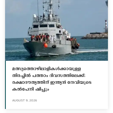
മത്സ്യത്തൊഴിലാളികള്‍ക്കായുള്ള
തിരച്ചില്‍ പത്താം ദിവസത്തിലേക്ക്:
രക്ഷാദൗത്യത്തിന് ഇന്ത്യൻ നേവിയുടെ
കല്‍പേനി ഷിപ്പും
AUGUST 9, 2026