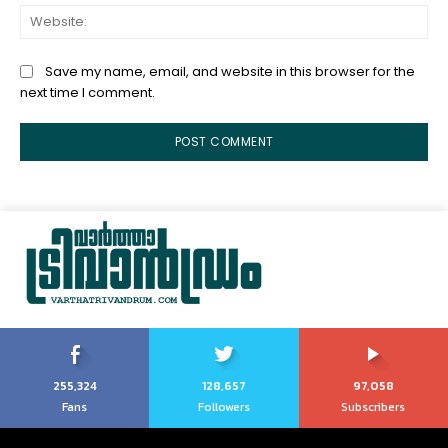
Web
Save my name, email, and website in this browser for the
next time I comment.
255,324
128,657
97,058
Fans
Followers
Subscribers