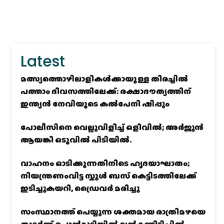
Latest
മത്സ്യത്തൊഴിലാളികള്‍ക്കായുള്ള തിരച്ചില്‍
പത്താം ദിവസത്തിലേക്ക്: രക്ഷാദൗത്യത്തിന്
ഇന്ത്യൻ നേവിയുടെ കല്‍പേനി ഷിപ്പും
പോലീസിനെ വെല്ലുവിളിച്ച്‌ ഒളിവില്‍; അര്‍ജുന്‍
ആയങ്കി ഒടുവില്‍ പിടിയില്‍.
വാഹനം ഓടിക്കുന്നതിനിടെ ഹൃദയാഘാതം;
നിയന്ത്രണംവിട്ട സ്കൂൾ ബസ് കെട്ടിടത്തിലേക്ക്
ഇടിച്ചുകയറി, ഡ്രൈവർ മരിച്ചു
സംസ്ഥാനത്ത് പെയ്യുന്ന ശക്തമായ രാത്രിമഴയെ