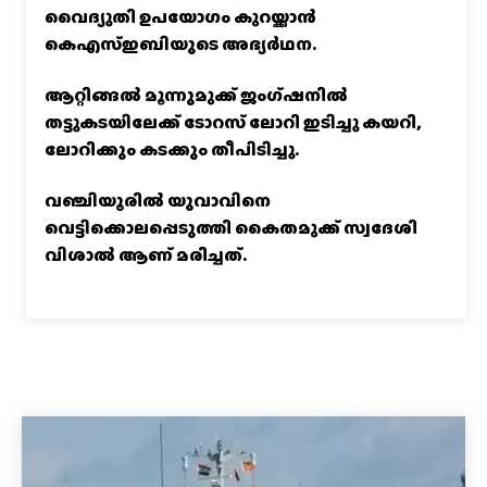
വൈദ്യുതി ഉപയോഗം കുറയ്ക്കാൻ
കെഎസ്‌ഇബിയുടെ അഭ്യര്‍ഥന.
ആറ്റിങ്ങൽ മൂന്നുമുക്ക് ജംഗ്ഷനിൽ
തട്ടുകടയിലേക്ക് ടോറസ് ലോറി ഇടിച്ചു കയറി,
ലോറിക്കും കടക്കും തീപിടിച്ചു.
വഞ്ചിയൂരില്‍ യുവാവിനെ
വെട്ടിക്കൊലപ്പെടുത്തി കൈതമുക്ക് സ്വദേശി
വിശാല്‍ ആണ് മരിച്ചത്.