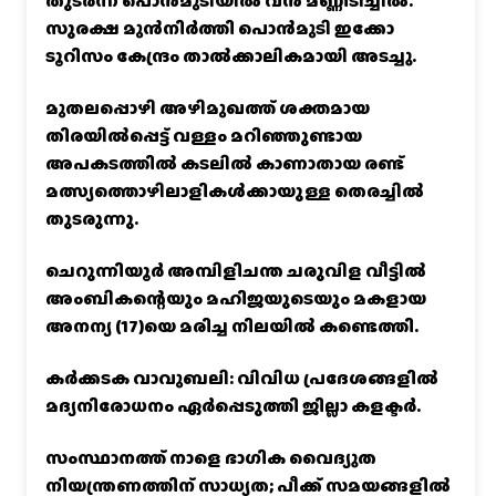
തുടർന്ന് പൊൻമുടിയില്‍ വൻ മണ്ണിടിച്ചില്‍.
സുരക്ഷ മുൻനിർത്തി പൊൻമുടി ഇക്കോ
ടൂറിസം കേന്ദ്രം താല്‍ക്കാലികമായി അടച്ചു.
മുതലപ്പൊഴി അഴിമുഖത്ത് ശക്തമായ
തിരയിൽപ്പെട്ട് വള്ളം മറിഞ്ഞുണ്ടായ
അപകടത്തിൽ കടലിൽ കാണാതായ രണ്ട്
മത്സ്യത്തൊഴിലാളികൾക്കായുള്ള തെരച്ചിൽ
തുടരുന്നു.
ചെറുന്നിയൂർ അമ്പിളിചന്ത ചരുവിള വീട്ടിൽ
അംബികന്റെയും മഹിജയുടെയും മകളായ
അനന്യ (17)യെ മരിച്ച നിലയിൽ കണ്ടെത്തി.
കര്‍ക്കടക വാവുബലി: വിവിധ പ്രദേശങ്ങളില്‍
മദ്യനിരോധനം ഏര്‍പ്പെടുത്തി ജില്ലാ കളക്ടര്‍.
സംസ്ഥാനത്ത് നാളെ ഭാഗിക വൈദ്യുത
നിയന്ത്രണത്തിന് സാധ്യത; പീക്ക് സമയങ്ങളില്‍