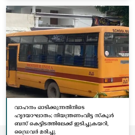
വാഹനം ഓടിക്കുന്നതിനിടെ
ഹൃദയാഘാതം; നിയന്ത്രണംവിട്ട സ്കൂൾ
ബസ് കെട്ടിടത്തിലേക്ക് ഇടിച്ചുകയറി,
ഡ്രൈവർ മരിച്ചു