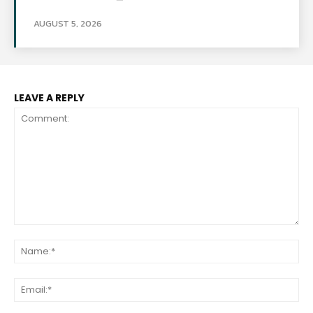
AUGUST 5, 2026
LEAVE A REPLY
Comment:
Na
Ema