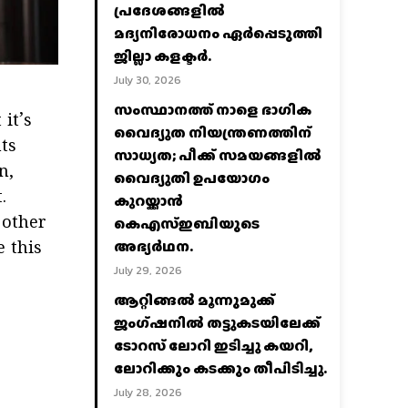
പ്രദേശങ്ങളില്‍
മദ്യനിരോധനം ഏര്‍പ്പെടുത്തി
ജില്ലാ കളക്ടര്‍.
July 30, 2026
സംസ്ഥാനത്ത് നാളെ ഭാഗിക
 it’s
വൈദ്യുത നിയന്ത്രണത്തിന്
ts
സാധ്യത; പീക്ക് സമയങ്ങളില്‍
n,
വൈദ്യുതി ഉപയോഗം
.
കുറയ്ക്കാൻ
കെഎസ്‌ഇബിയുടെ
 other
അഭ്യര്‍ഥന.
e this
July 29, 2026
ആറ്റിങ്ങൽ മൂന്നുമുക്ക്
ജംഗ്ഷനിൽ തട്ടുകടയിലേക്ക്
ടോറസ് ലോറി ഇടിച്ചു കയറി,
ലോറിക്കും കടക്കും തീപിടിച്ചു.
July 28, 2026