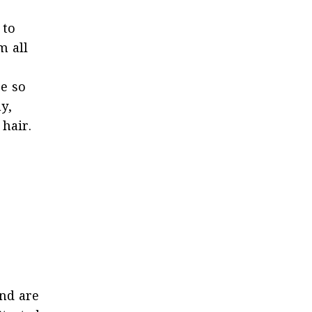
 to
m all
re so
y,
 hair.
nd are