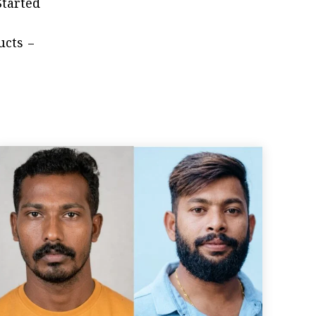
Started
ucts –