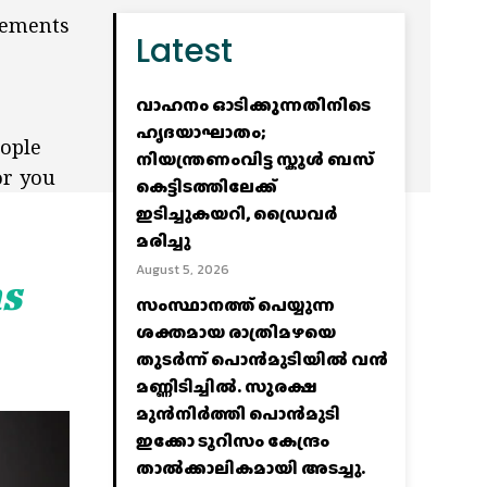
lements
Latest
വാഹനം ഓടിക്കുന്നതിനിടെ
ഹൃദയാഘാതം;
eople
നിയന്ത്രണംവിട്ട സ്കൂൾ ബസ്
or you
കെട്ടിടത്തിലേക്ക്
ഇടിച്ചുകയറി, ഡ്രൈവർ
മരിച്ചു
August 5, 2026
as
സംസ്ഥാനത്ത് പെയ്യുന്ന
ശക്തമായ രാത്രിമഴയെ
തുടർന്ന് പൊൻമുടിയില്‍ വൻ
മണ്ണിടിച്ചില്‍. സുരക്ഷ
മുൻനിർത്തി പൊൻമുടി
ഇക്കോ ടൂറിസം കേന്ദ്രം
താല്‍ക്കാലികമായി അടച്ചു.