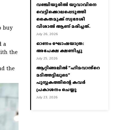
വഞ്ചിയൂരില്‍ യുവാവിനെ
വെട്ടിക്കൊലപ്പെടുത്തി
കൈതമുക്ക് സ്വദേശി
വിശാല്‍ ആണ് മരിച്ചത്.
o buy
July 26, 2026
ഓണം ഘോഷയാത്ര:
d a
അപേക്ഷ ക്ഷണിച്ചു
ith the
July 25, 2026
ആറ്റിങ്ങലിൽ “ഹിമവാൻ്റെ
nd the
മടിത്തട്ടിലൂടെ”
പുസ്തകത്തിന്റെ കവർ
പ്രകാശനം ചെയ്തു
July 23, 2026