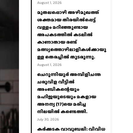
August 1, 2026
മുതലപ്പൊഴി അഴിമുഖത്ത്
ശക്തമായ തിരയിൽപ്പെട്ട്
വള്ളം മറിഞ്ഞുണ്ടായ
അപകടത്തിൽ കടലിൽ
കാണാതായ രണ്ട്
മത്സ്യത്തൊഴിലാളികൾക്കായു
ള്ള തെരച്ചിൽ തുടരുന്നു.
August 1, 2026
ചെറുന്നിയൂർ അമ്പിളിചന്ത
ചരുവിള വീട്ടിൽ
അംബികന്റെയും
മഹിജയുടെയും മകളായ
അനന്യ (17)യെ മരിച്ച
നിലയിൽ കണ്ടെത്തി.
July 30, 2026
കര്‍ക്കടക വാവുബലി: വിവിധ