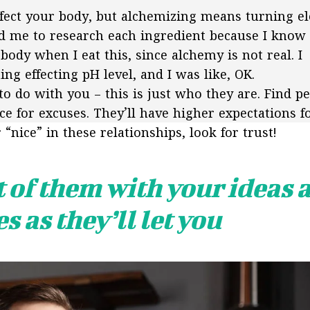
effect your body, but alchemizing means turning e
ad me to research each ingredient because I know
ody when I eat this, since alchemy is not real. I
ing effecting pH level, and I was like, OK.
to do with you – this is just who they are. Find p
e for excuses. They’ll have higher expectations f
 “nice” in these relationships, look for trust!
t of them with your ideas 
 as they’ll let you