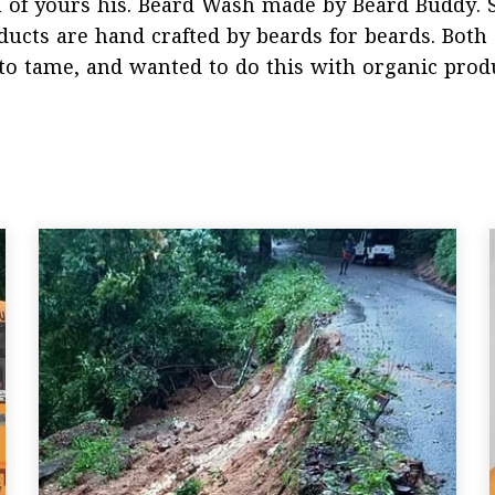
m of yours his. Beard Wash made by Beard Buddy. 
oducts are hand crafted by beards for beards. Both
to tame, and wanted to do this with organic prod