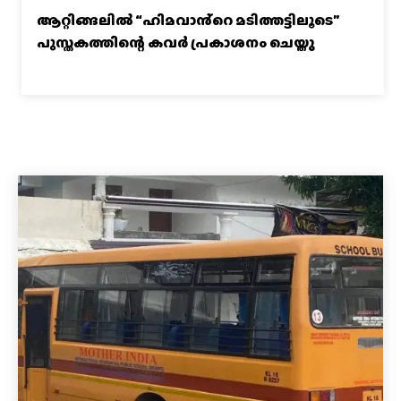
ആറ്റിങ്ങലിൽ “ഹിമവാൻ്റെ മടിത്തട്ടിലൂടെ”
പുസ്തകത്തിന്റെ കവർ പ്രകാശനം ചെയ്തു