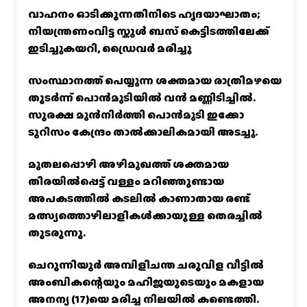
വാഹനം ഓടിക്കുന്നതിനിടെ ഹൃദയാഘാതം;
നിയന്ത്രണംവിട്ട സ്കൂൾ ബസ് കെട്ടിടത്തിലേക്ക്
ഇടിച്ചുകയറി, ഡ്രൈവർ മരിച്ചു
സംസ്ഥാനത്ത് പെയ്യുന്ന ശക്തമായ രാത്രിമഴയെ
തുടർന്ന് പൊൻമുടിയില്‍ വൻ മണ്ണിടിച്ചില്‍.
സുരക്ഷ മുൻനിർത്തി പൊൻമുടി ഇക്കോ
ടൂറിസം കേന്ദ്രം താല്‍ക്കാലികമായി അടച്ചു.
മുതലപ്പൊഴി അഴിമുഖത്ത് ശക്തമായ
തിരയിൽപ്പെട്ട് വള്ളം മറിഞ്ഞുണ്ടായ
അപകടത്തിൽ കടലിൽ കാണാതായ രണ്ട്
മത്സ്യത്തൊഴിലാളികൾക്കായുള്ള തെരച്ചിൽ
തുടരുന്നു.
ചെറുന്നിയൂർ അമ്പിളിചന്ത ചരുവിള വീട്ടിൽ
അംബികന്റെയും മഹിജയുടെയും മകളായ
അനന്യ (17)യെ മരിച്ച നിലയിൽ കണ്ടെത്തി.