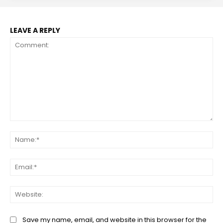
LEAVE A REPLY
Comment:
Na
Ema
Web
Save my name, email, and website in this browser for the