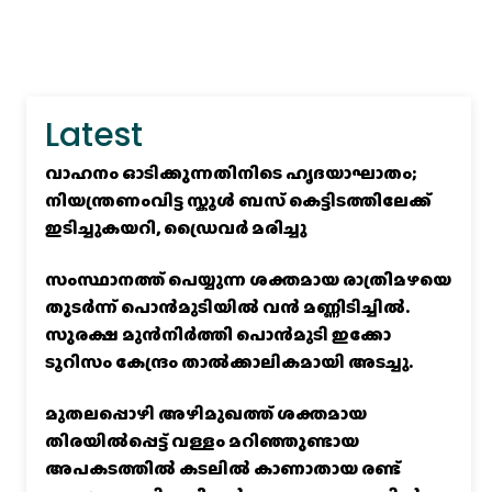
Latest
വാഹനം ഓടിക്കുന്നതിനിടെ ഹൃദയാഘാതം;
നിയന്ത്രണംവിട്ട സ്കൂൾ ബസ് കെട്ടിടത്തിലേക്ക്
ഇടിച്ചുകയറി, ഡ്രൈവർ മരിച്ചു
സംസ്ഥാനത്ത് പെയ്യുന്ന ശക്തമായ രാത്രിമഴയെ
തുടർന്ന് പൊൻമുടിയില്‍ വൻ മണ്ണിടിച്ചില്‍.
സുരക്ഷ മുൻനിർത്തി പൊൻമുടി ഇക്കോ
ടൂറിസം കേന്ദ്രം താല്‍ക്കാലികമായി അടച്ചു.
മുതലപ്പൊഴി അഴിമുഖത്ത് ശക്തമായ
തിരയിൽപ്പെട്ട് വള്ളം മറിഞ്ഞുണ്ടായ
അപകടത്തിൽ കടലിൽ കാണാതായ രണ്ട്