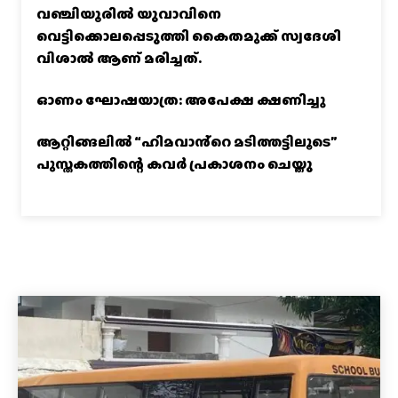
വഞ്ചിയൂരില്‍ യുവാവിനെ
വെട്ടിക്കൊലപ്പെടുത്തി കൈതമുക്ക് സ്വദേശി
വിശാല്‍ ആണ് മരിച്ചത്.
ഓണം ഘോഷയാത്ര: അപേക്ഷ ക്ഷണിച്ചു
ആറ്റിങ്ങലിൽ “ഹിമവാൻ്റെ മടിത്തട്ടിലൂടെ”
പുസ്തകത്തിന്റെ കവർ പ്രകാശനം ചെയ്തു