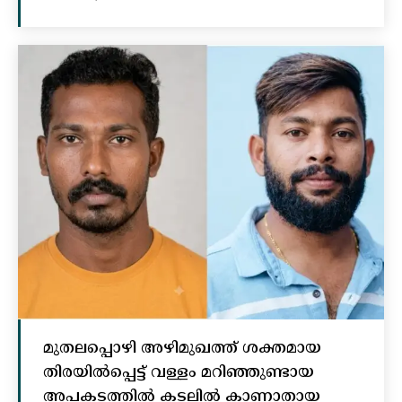
മുതലപ്പൊഴി അഴിമുഖത്ത് ശക്തമായ
തിരയിൽപ്പെട്ട് വള്ളം മറിഞ്ഞുണ്ടായ
അപകടത്തിൽ കടലിൽ കാണാതായ