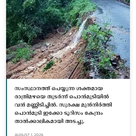
സംസ്ഥാനത്ത് പെയ്യുന്ന ശക്തമായ
രാത്രിമഴയെ തുടർന്ന് പൊൻമുടിയില്‍
വൻ മണ്ണിടിച്ചില്‍. സുരക്ഷ മുൻനിർത്തി
പൊൻമുടി ഇക്കോ ടൂറിസം കേന്ദ്രം
താല്‍ക്കാലികമായി അടച്ചു.
AUGUST 1, 2026