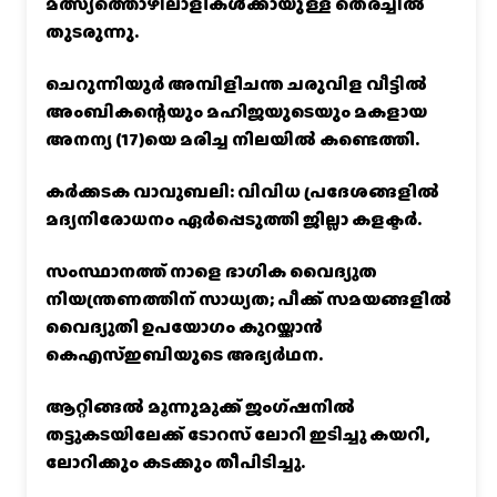
മത്സ്യത്തൊഴിലാളികൾക്കായുള്ള തെരച്ചിൽ
തുടരുന്നു.
ചെറുന്നിയൂർ അമ്പിളിചന്ത ചരുവിള വീട്ടിൽ
അംബികന്റെയും മഹിജയുടെയും മകളായ
അനന്യ (17)യെ മരിച്ച നിലയിൽ കണ്ടെത്തി.
കര്‍ക്കടക വാവുബലി: വിവിധ പ്രദേശങ്ങളില്‍
മദ്യനിരോധനം ഏര്‍പ്പെടുത്തി ജില്ലാ കളക്ടര്‍.
സംസ്ഥാനത്ത് നാളെ ഭാഗിക വൈദ്യുത
നിയന്ത്രണത്തിന് സാധ്യത; പീക്ക് സമയങ്ങളില്‍
വൈദ്യുതി ഉപയോഗം കുറയ്ക്കാൻ
കെഎസ്‌ഇബിയുടെ അഭ്യര്‍ഥന.
ആറ്റിങ്ങൽ മൂന്നുമുക്ക് ജംഗ്ഷനിൽ
തട്ടുകടയിലേക്ക് ടോറസ് ലോറി ഇടിച്ചു കയറി,
ലോറിക്കും കടക്കും തീപിടിച്ചു.