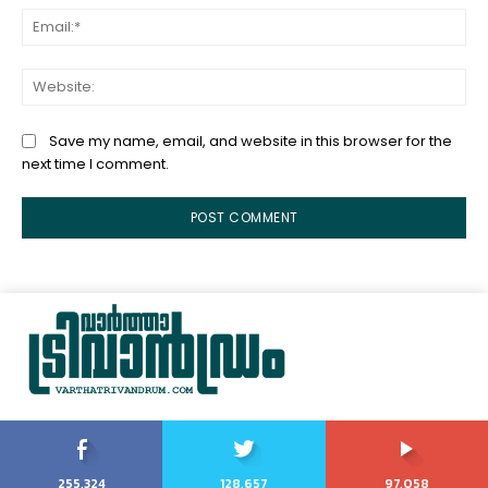
Ema
Web
Save my name, email, and website in this browser for the
next time I comment.
255,324
128,657
97,058