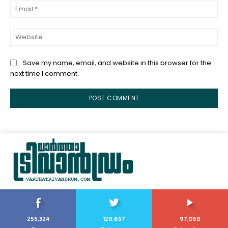
Ema
Web
Save my name, email, and website in this browser for the
next time I comment.
255,324
128,657
97,058