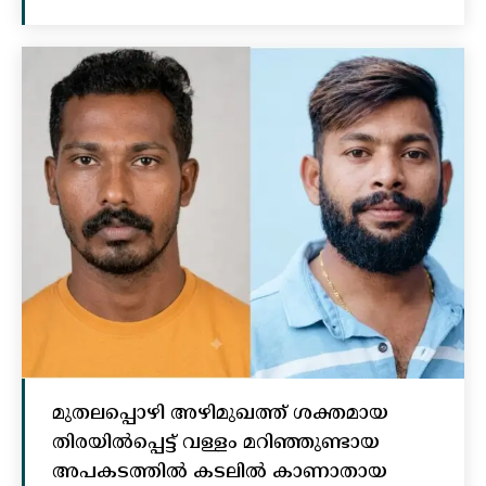
മുതലപ്പൊഴി അഴിമുഖത്ത് ശക്തമായ
തിരയിൽപ്പെട്ട് വള്ളം മറിഞ്ഞുണ്ടായ
അപകടത്തിൽ കടലിൽ കാണാതായ