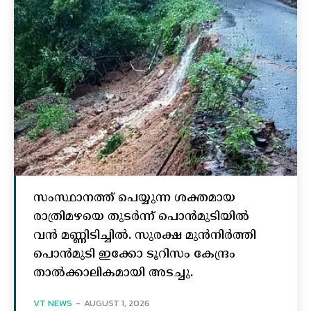
സംസ്ഥാനത്ത് പെയ്യുന്ന ശക്തമായ
രാത്രിമഴയെ തുടർന്ന് പൊൻമുടിയില്‍
വൻ മണ്ണിടിച്ചില്‍. സുരക്ഷ മുൻനിർത്തി
പൊൻമുടി ഇക്കോ ടൂറിസം കേന്ദ്രം
താല്‍ക്കാലികമായി അടച്ചു.
VT NEWS
-
AUGUST 1, 2026