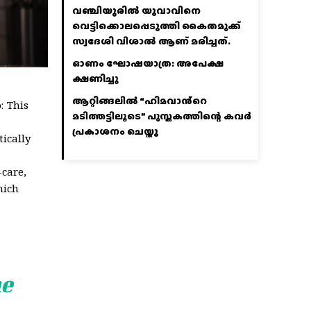
വഞ്ചിയൂരില്‍ യുവാവിനെ
വെട്ടിക്കൊലപ്പെടുത്തി കൈതമുക്ക്
സ്വദേശി വിശാല്‍ ആണ് മരിച്ചത്.
ഓണം ഘോഷയാത്ര: അപേക്ഷ
ക്ഷണിച്ചു
ആറ്റിങ്ങലിൽ “ഹിമവാൻ്റെ
: This
മടിത്തട്ടിലൂടെ” പുസ്തകത്തിന്റെ കവർ
പ്രകാശനം ചെയ്തു
tically
-care,
hich
ne