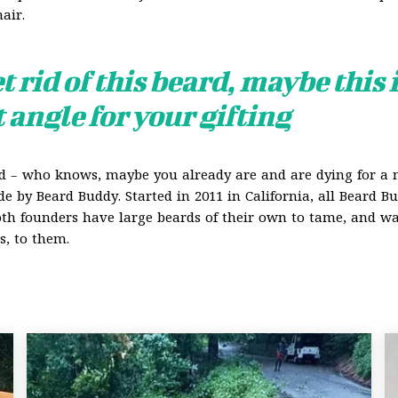
air.
t rid of this beard, maybe this 
t angle for your gifting
rd – who knows, maybe you already are and are dying for a 
e by Beard Buddy. Started in 2011 in California, all Beard B
Both founders have large beards of their own to tame, and w
s, to them.