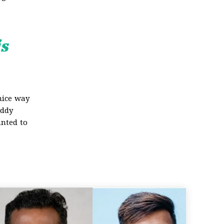
is
nice way
uddy
anted to