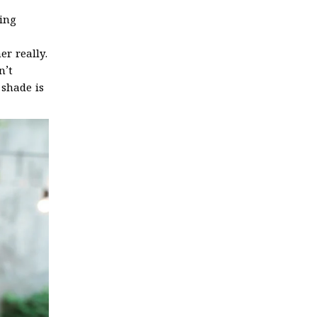
ting
er really.
n’t
 shade is