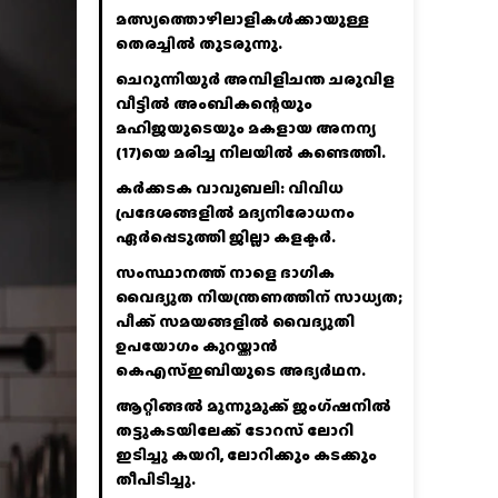
മത്സ്യത്തൊഴിലാളികൾക്കായുള്ള
തെരച്ചിൽ തുടരുന്നു.
ചെറുന്നിയൂർ അമ്പിളിചന്ത ചരുവിള
വീട്ടിൽ അംബികന്റെയും
മഹിജയുടെയും മകളായ അനന്യ
(17)യെ മരിച്ച നിലയിൽ കണ്ടെത്തി.
കര്‍ക്കടക വാവുബലി: വിവിധ
പ്രദേശങ്ങളില്‍ മദ്യനിരോധനം
ഏര്‍പ്പെടുത്തി ജില്ലാ കളക്ടര്‍.
സംസ്ഥാനത്ത് നാളെ ഭാഗിക
വൈദ്യുത നിയന്ത്രണത്തിന് സാധ്യത;
പീക്ക് സമയങ്ങളില്‍ വൈദ്യുതി
ഉപയോഗം കുറയ്ക്കാൻ
കെഎസ്‌ഇബിയുടെ അഭ്യര്‍ഥന.
ആറ്റിങ്ങൽ മൂന്നുമുക്ക് ജംഗ്ഷനിൽ
തട്ടുകടയിലേക്ക് ടോറസ് ലോറി
ഇടിച്ചു കയറി, ലോറിക്കും കടക്കും
തീപിടിച്ചു.