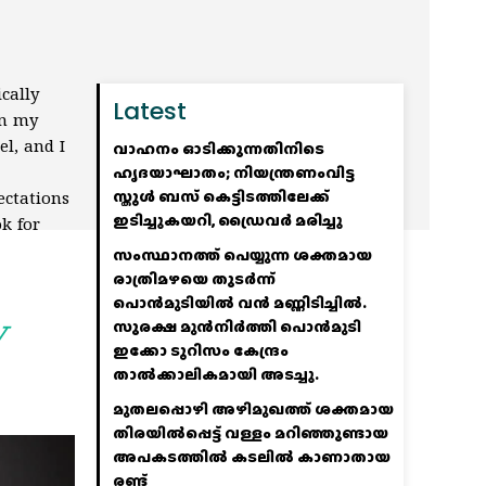
cally
Latest
in my
el, and I
വാഹനം ഓടിക്കുന്നതിനിടെ
ഹൃദയാഘാതം; നിയന്ത്രണംവിട്ട
സ്കൂൾ ബസ് കെട്ടിടത്തിലേക്ക്
ectations
ഇടിച്ചുകയറി, ഡ്രൈവർ മരിച്ചു
ok for
സംസ്ഥാനത്ത് പെയ്യുന്ന ശക്തമായ
രാത്രിമഴയെ തുടർന്ന്
പൊൻമുടിയില്‍ വൻ മണ്ണിടിച്ചില്‍.
y
സുരക്ഷ മുൻനിർത്തി പൊൻമുടി
ഇക്കോ ടൂറിസം കേന്ദ്രം
താല്‍ക്കാലികമായി അടച്ചു.
മുതലപ്പൊഴി അഴിമുഖത്ത് ശക്തമായ
തിരയിൽപ്പെട്ട് വള്ളം മറിഞ്ഞുണ്ടായ
അപകടത്തിൽ കടലിൽ കാണാതായ
രണ്ട്