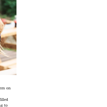
them on
illed
ng to