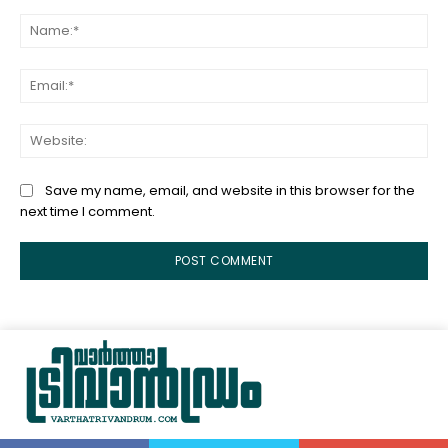
Comment:
Na
Ema
Web
Save my name, email, and website in this browser for the
next time I comment.