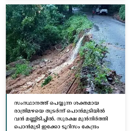
സംസ്ഥാനത്ത് പെയ്യുന്ന ശക്തമായ
രാത്രിമഴയെ തുടർന്ന് പൊൻമുടിയില്‍
വൻ മണ്ണിടിച്ചില്‍. സുരക്ഷ മുൻനിർത്തി
പൊൻമുടി ഇക്കോ ടൂറിസം കേന്ദ്രം