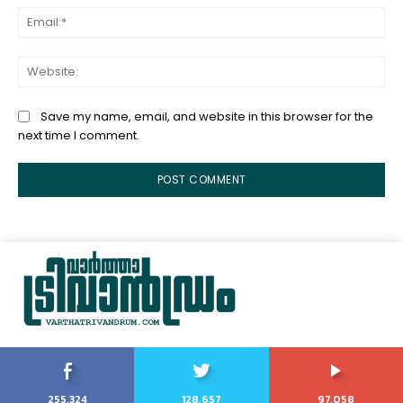
Ema
Web
Save my name, email, and website in this browser for the
next time I comment.
255,324
128,657
97,058