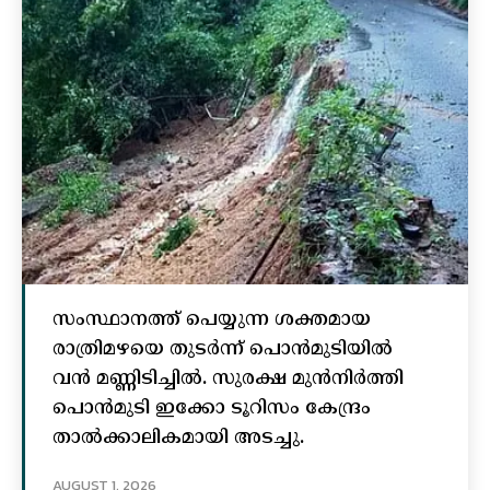
സംസ്ഥാനത്ത് പെയ്യുന്ന ശക്തമായ
രാത്രിമഴയെ തുടർന്ന് പൊൻമുടിയില്‍
വൻ മണ്ണിടിച്ചില്‍. സുരക്ഷ മുൻനിർത്തി
പൊൻമുടി ഇക്കോ ടൂറിസം കേന്ദ്രം
താല്‍ക്കാലികമായി അടച്ചു.
AUGUST 1, 2026