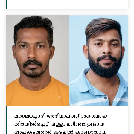
മുതലപ്പൊഴി അഴിമുഖത്ത് ശക്തമായ
തിരയിൽപ്പെട്ട് വള്ളം മറിഞ്ഞുണ്ടായ
അപകടത്തിൽ കടലിൽ കാണാതായ