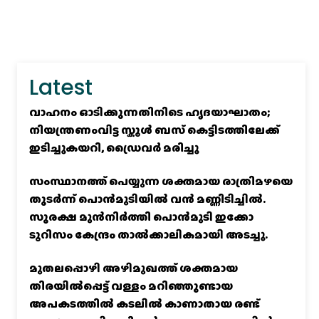
Latest
വാഹനം ഓടിക്കുന്നതിനിടെ ഹൃദയാഘാതം;
നിയന്ത്രണംവിട്ട സ്കൂൾ ബസ് കെട്ടിടത്തിലേക്ക്
ഇടിച്ചുകയറി, ഡ്രൈവർ മരിച്ചു
സംസ്ഥാനത്ത് പെയ്യുന്ന ശക്തമായ രാത്രിമഴയെ
തുടർന്ന് പൊൻമുടിയില്‍ വൻ മണ്ണിടിച്ചില്‍.
സുരക്ഷ മുൻനിർത്തി പൊൻമുടി ഇക്കോ
ടൂറിസം കേന്ദ്രം താല്‍ക്കാലികമായി അടച്ചു.
മുതലപ്പൊഴി അഴിമുഖത്ത് ശക്തമായ
തിരയിൽപ്പെട്ട് വള്ളം മറിഞ്ഞുണ്ടായ
അപകടത്തിൽ കടലിൽ കാണാതായ രണ്ട്