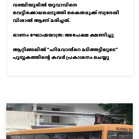
വഞ്ചിയൂരില്‍ യുവാവിനെ
വെട്ടിക്കൊലപ്പെടുത്തി കൈതമുക്ക് സ്വദേശി
വിശാല്‍ ആണ് മരിച്ചത്.
ഓണം ഘോഷയാത്ര: അപേക്ഷ ക്ഷണിച്ചു
ആറ്റിങ്ങലിൽ “ഹിമവാൻ്റെ മടിത്തട്ടിലൂടെ”
പുസ്തകത്തിന്റെ കവർ പ്രകാശനം ചെയ്തു