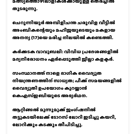
മത്സ്യത്തൊഴിലാളികൾക്കായുള്ള തെരച്ചിൽ
തുടരുന്നു.
ചെറുന്നിയൂർ അമ്പിളിചന്ത ചരുവിള വീട്ടിൽ
അംബികന്റെയും മഹിജയുടെയും മകളായ
അനന്യ (17)യെ മരിച്ച നിലയിൽ കണ്ടെത്തി.
കര്‍ക്കടക വാവുബലി: വിവിധ പ്രദേശങ്ങളില്‍
മദ്യനിരോധനം ഏര്‍പ്പെടുത്തി ജില്ലാ കളക്ടര്‍.
സംസ്ഥാനത്ത് നാളെ ഭാഗിക വൈദ്യുത
നിയന്ത്രണത്തിന് സാധ്യത; പീക്ക് സമയങ്ങളില്‍
വൈദ്യുതി ഉപയോഗം കുറയ്ക്കാൻ
കെഎസ്‌ഇബിയുടെ അഭ്യര്‍ഥന.
ആറ്റിങ്ങൽ മൂന്നുമുക്ക് ജംഗ്ഷനിൽ
തട്ടുകടയിലേക്ക് ടോറസ് ലോറി ഇടിച്ചു കയറി,
ലോറിക്കും കടക്കും തീപിടിച്ചു.