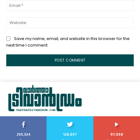
Ema
Web
Save my name, email, and website in this browser for the
next time I comment.
255,324
128,657
97,058