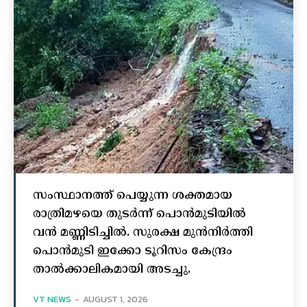
സംസ്ഥാനത്ത് പെയ്യുന്ന ശക്തമായ
രാത്രിമഴയെ തുടർന്ന് പൊൻമുടിയില്‍
വൻ മണ്ണിടിച്ചില്‍. സുരക്ഷ മുൻനിർത്തി
പൊൻമുടി ഇക്കോ ടൂറിസം കേന്ദ്രം
താല്‍ക്കാലികമായി അടച്ചു.
VT NEWS
-
AUGUST 1, 2026