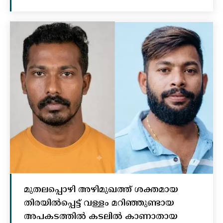
മുതലപ്പൊഴി അഴിമുഖത്ത് ശക്തമായ
തിരയിൽപ്പെട്ട് വള്ളം മറിഞ്ഞുണ്ടായ
അപകടത്തിൽ കടലിൽ കാണാതായ