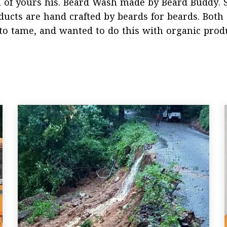
m of yours his. Beard Wash made by Beard Buddy. 
oducts are hand crafted by beards for beards. Both
to tame, and wanted to do this with organic prod