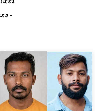
Started
ucts –