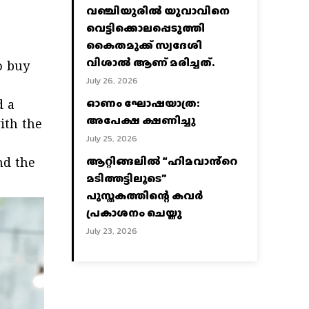
വഞ്ചിയൂരില്‍ യുവാവിനെ
വെട്ടിക്കൊലപ്പെടുത്തി
കൈതമുക്ക് സ്വദേശി
വിശാല്‍ ആണ് മരിച്ചത്.
o buy
July 26, 2026
ഓണം ഘോഷയാത്ര:
d a
അപേക്ഷ ക്ഷണിച്ചു
ith the
July 25, 2026
ആറ്റിങ്ങലിൽ “ഹിമവാൻ്റെ
nd the
മടിത്തട്ടിലൂടെ”
പുസ്തകത്തിന്റെ കവർ
പ്രകാശനം ചെയ്തു
July 23, 2026