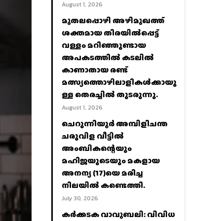
August 1, 2026
മുതലപ്പൊഴി അഴിമുഖത്ത്
ശക്തമായ തിരയിൽപ്പെട്ട്
വള്ളം മറിഞ്ഞുണ്ടായ
അപകടത്തിൽ കടലിൽ
കാണാതായ രണ്ട്
മത്സ്യത്തൊഴിലാളികൾക്കായു
ള്ള തെരച്ചിൽ തുടരുന്നു.
August 1, 2026
ചെറുന്നിയൂർ അമ്പിളിചന്ത
ചരുവിള വീട്ടിൽ
അംബികന്റെയും
മഹിജയുടെയും മകളായ
അനന്യ (17)യെ മരിച്ച
നിലയിൽ കണ്ടെത്തി.
July 30, 2026
കര്‍ക്കടക വാവുബലി: വിവിധ