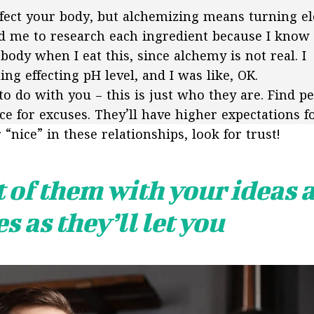
effect your body, but alchemizing means turning e
ad me to research each ingredient because I know
ody when I eat this, since alchemy is not real. I
ing effecting pH level, and I was like, OK.
to do with you – this is just who they are. Find p
e for excuses. They’ll have higher expectations f
 “nice” in these relationships, look for trust!
t of them with your ideas 
 as they’ll let you