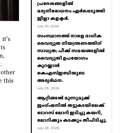
പ്രദേശങ്ങളില്‍
മദ്യനിരോധനം ഏര്‍പ്പെടുത്തി
ജില്ലാ കളക്ടര്‍.
July 30, 2026
സംസ്ഥാനത്ത് നാളെ ഭാഗിക
 it’s
വൈദ്യുത നിയന്ത്രണത്തിന്
ts
സാധ്യത; പീക്ക് സമയങ്ങളില്‍
n,
വൈദ്യുതി ഉപയോഗം
.
കുറയ്ക്കാൻ
കെഎസ്‌ഇബിയുടെ
 other
അഭ്യര്‍ഥന.
e this
July 29, 2026
ആറ്റിങ്ങൽ മൂന്നുമുക്ക്
ജംഗ്ഷനിൽ തട്ടുകടയിലേക്ക്
ടോറസ് ലോറി ഇടിച്ചു കയറി,
ലോറിക്കും കടക്കും തീപിടിച്ചു.
July 28, 2026