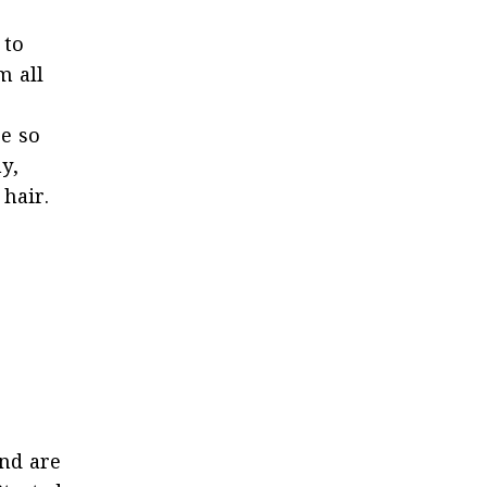
 to
m all
re so
y,
 hair.
nd are