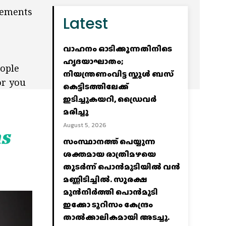
lements
Latest
വാഹനം ഓടിക്കുന്നതിനിടെ
ഹൃദയാഘാതം;
eople
നിയന്ത്രണംവിട്ട സ്കൂൾ ബസ്
or you
കെട്ടിടത്തിലേക്ക്
ഇടിച്ചുകയറി, ഡ്രൈവർ
മരിച്ചു
August 5, 2026
as
സംസ്ഥാനത്ത് പെയ്യുന്ന
ശക്തമായ രാത്രിമഴയെ
തുടർന്ന് പൊൻമുടിയില്‍ വൻ
മണ്ണിടിച്ചില്‍. സുരക്ഷ
മുൻനിർത്തി പൊൻമുടി
ഇക്കോ ടൂറിസം കേന്ദ്രം
താല്‍ക്കാലികമായി അടച്ചു.