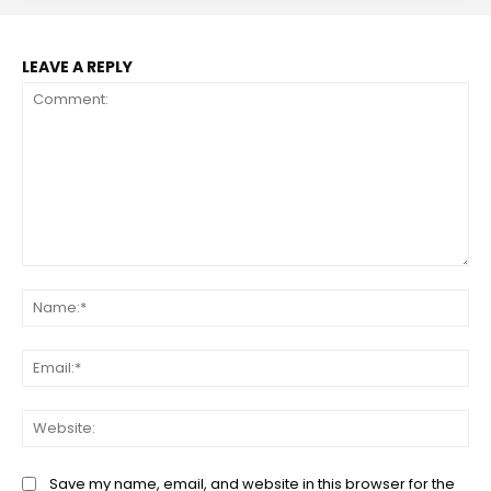
LEAVE A REPLY
Comment:
Na
Ema
Web
Save my name, email, and website in this browser for the