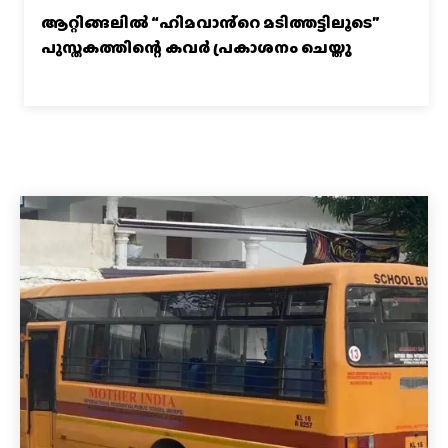
ആറ്റിങ്ങലിൽ “ഹിമവാൻ്റെ മടിത്തട്ടിലൂടെ”
പുസ്തകത്തിന്റെ കവർ പ്രകാശനം ചെയ്തു