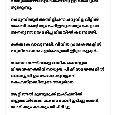
മത്സ്യത്തൊഴിലാളികൾക്കായുള്ള തെരച്ചിൽ
തുടരുന്നു.
ചെറുന്നിയൂർ അമ്പിളിചന്ത ചരുവിള വീട്ടിൽ
അംബികന്റെയും മഹിജയുടെയും മകളായ
അനന്യ (17)യെ മരിച്ച നിലയിൽ കണ്ടെത്തി.
കര്‍ക്കടക വാവുബലി: വിവിധ പ്രദേശങ്ങളില്‍
മദ്യനിരോധനം ഏര്‍പ്പെടുത്തി ജില്ലാ കളക്ടര്‍.
സംസ്ഥാനത്ത് നാളെ ഭാഗിക വൈദ്യുത
നിയന്ത്രണത്തിന് സാധ്യത; പീക്ക് സമയങ്ങളില്‍
വൈദ്യുതി ഉപയോഗം കുറയ്ക്കാൻ
കെഎസ്‌ഇബിയുടെ അഭ്യര്‍ഥന.
ആറ്റിങ്ങൽ മൂന്നുമുക്ക് ജംഗ്ഷനിൽ
തട്ടുകടയിലേക്ക് ടോറസ് ലോറി ഇടിച്ചു കയറി,
ലോറിക്കും കടക്കും തീപിടിച്ചു.