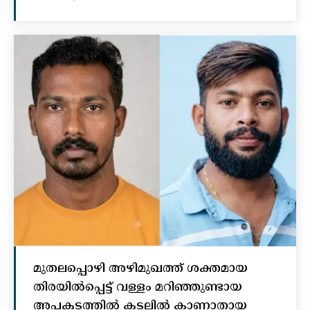
മുതലപ്പൊഴി അഴിമുഖത്ത് ശക്തമായ
തിരയിൽപ്പെട്ട് വള്ളം മറിഞ്ഞുണ്ടായ
അപകടത്തിൽ കടലിൽ കാണാതായ