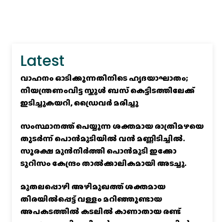
Latest
വാഹനം ഓടിക്കുന്നതിനിടെ ഹൃദയാഘാതം;
നിയന്ത്രണംവിട്ട സ്കൂൾ ബസ് കെട്ടിടത്തിലേക്ക്
ഇടിച്ചുകയറി, ഡ്രൈവർ മരിച്ചു
സംസ്ഥാനത്ത് പെയ്യുന്ന ശക്തമായ രാത്രിമഴയെ
തുടർന്ന് പൊൻമുടിയില്‍ വൻ മണ്ണിടിച്ചില്‍.
സുരക്ഷ മുൻനിർത്തി പൊൻമുടി ഇക്കോ
ടൂറിസം കേന്ദ്രം താല്‍ക്കാലികമായി അടച്ചു.
മുതലപ്പൊഴി അഴിമുഖത്ത് ശക്തമായ
തിരയിൽപ്പെട്ട് വള്ളം മറിഞ്ഞുണ്ടായ
അപകടത്തിൽ കടലിൽ കാണാതായ രണ്ട്