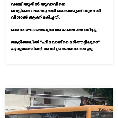
വഞ്ചിയൂരില്‍ യുവാവിനെ
വെട്ടിക്കൊലപ്പെടുത്തി കൈതമുക്ക് സ്വദേശി
വിശാല്‍ ആണ് മരിച്ചത്.
ഓണം ഘോഷയാത്ര: അപേക്ഷ ക്ഷണിച്ചു
ആറ്റിങ്ങലിൽ “ഹിമവാൻ്റെ മടിത്തട്ടിലൂടെ”
പുസ്തകത്തിന്റെ കവർ പ്രകാശനം ചെയ്തു