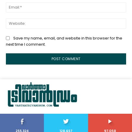
Ema
Web
Save my name, email, and website in this browser for the
next time I comment.
255,324
128,657
97,058