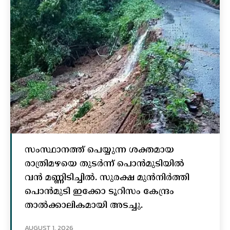
സംസ്ഥാനത്ത് പെയ്യുന്ന ശക്തമായ
രാത്രിമഴയെ തുടർന്ന് പൊൻമുടിയില്‍
വൻ മണ്ണിടിച്ചില്‍. സുരക്ഷ മുൻനിർത്തി
പൊൻമുടി ഇക്കോ ടൂറിസം കേന്ദ്രം
താല്‍ക്കാലികമായി അടച്ചു.
AUGUST 1, 2026