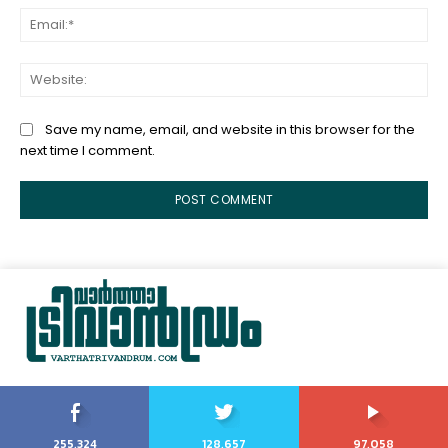
Ema
Web
Save my name, email, and website in this browser for the
next time I comment.
255,324
128,657
97,058