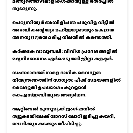
മത്സ്യത്തൊഴിലാളികൾക്കായുള്ള തെരച്ചിൽ
തുടരുന്നു.
ചെറുന്നിയൂർ അമ്പിളിചന്ത ചരുവിള വീട്ടിൽ
അംബികന്റെയും മഹിജയുടെയും മകളായ
അനന്യ (17)യെ മരിച്ച നിലയിൽ കണ്ടെത്തി.
കര്‍ക്കടക വാവുബലി: വിവിധ പ്രദേശങ്ങളില്‍
മദ്യനിരോധനം ഏര്‍പ്പെടുത്തി ജില്ലാ കളക്ടര്‍.
സംസ്ഥാനത്ത് നാളെ ഭാഗിക വൈദ്യുത
നിയന്ത്രണത്തിന് സാധ്യത; പീക്ക് സമയങ്ങളില്‍
വൈദ്യുതി ഉപയോഗം കുറയ്ക്കാൻ
കെഎസ്‌ഇബിയുടെ അഭ്യര്‍ഥന.
ആറ്റിങ്ങൽ മൂന്നുമുക്ക് ജംഗ്ഷനിൽ
തട്ടുകടയിലേക്ക് ടോറസ് ലോറി ഇടിച്ചു കയറി,
ലോറിക്കും കടക്കും തീപിടിച്ചു.