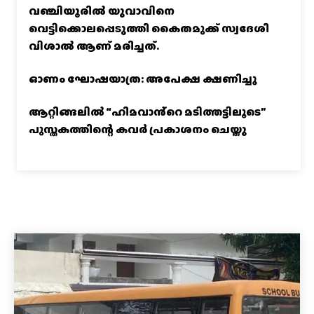
വഞ്ചിയൂരില്‍ യുവാവിനെ
വെട്ടിക്കൊലപ്പെടുത്തി കൈതമുക്ക് സ്വദേശി
വിശാല്‍ ആണ് മരിച്ചത്.
ഓണം ഘോഷയാത്ര: അപേക്ഷ ക്ഷണിച്ചു
ആറ്റിങ്ങലിൽ “ഹിമവാൻ്റെ മടിത്തട്ടിലൂടെ”
പുസ്തകത്തിന്റെ കവർ പ്രകാശനം ചെയ്തു