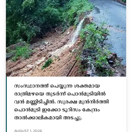
സംസ്ഥാനത്ത് പെയ്യുന്ന ശക്തമായ
രാത്രിമഴയെ തുടർന്ന് പൊൻമുടിയില്‍
വൻ മണ്ണിടിച്ചില്‍. സുരക്ഷ മുൻനിർത്തി
പൊൻമുടി ഇക്കോ ടൂറിസം കേന്ദ്രം
താല്‍ക്കാലികമായി അടച്ചു.
AUGUST 1, 2026