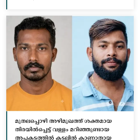
മുതലപ്പൊഴി അഴിമുഖത്ത് ശക്തമായ
തിരയിൽപ്പെട്ട് വള്ളം മറിഞ്ഞുണ്ടായ
അപകടത്തിൽ കടലിൽ കാണാതായ