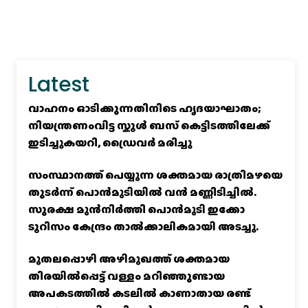
Latest
വാഹനം ഓടിക്കുന്നതിനിടെ ഹൃദയാഘാതം;
നിയന്ത്രണംവിട്ട സ്കൂൾ ബസ് കെട്ടിടത്തിലേക്ക്
ഇടിച്ചുകയറി, ഡ്രൈവർ മരിച്ചു
സംസ്ഥാനത്ത് പെയ്യുന്ന ശക്തമായ രാത്രിമഴയെ
തുടർന്ന് പൊൻമുടിയില്‍ വൻ മണ്ണിടിച്ചില്‍.
സുരക്ഷ മുൻനിർത്തി പൊൻമുടി ഇക്കോ
ടൂറിസം കേന്ദ്രം താല്‍ക്കാലികമായി അടച്ചു.
മുതലപ്പൊഴി അഴിമുഖത്ത് ശക്തമായ
തിരയിൽപ്പെട്ട് വള്ളം മറിഞ്ഞുണ്ടായ
അപകടത്തിൽ കടലിൽ കാണാതായ രണ്ട്