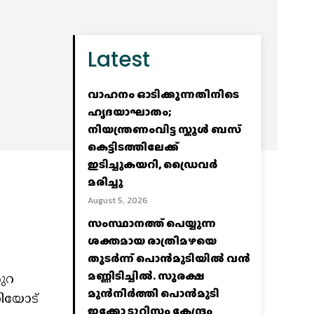
Latest
വാഹനം ഓടിക്കുന്നതിനിടെ
ഹൃദയാഘാതം;
നിയന്ത്രണംവിട്ട സ്കൂൾ ബസ്
കെട്ടിടത്തിലേക്ക്
ഇടിച്ചുകയറി, ഡ്രൈവർ
മരിച്ചു
August 5, 2026
സംസ്ഥാനത്ത് പെയ്യുന്ന
ശക്തമായ രാത്രിമഴയെ
തുടർന്ന് പൊൻമുടിയില്‍ വൻ
മണ്ണിടിച്ചില്‍. സുരക്ഷ
ുറ
മുൻനിർത്തി പൊൻമുടി
ണിയോട്
ഇക്കോ ടൂറിസം കേന്ദ്രം