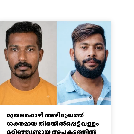
മുതലപ്പൊഴി അഴിമുഖത്ത്
ശക്തമായ തിരയിൽപ്പെട്ട് വള്ളം
മറിഞ്ഞുണ്ടായ അപകടത്തിൽ