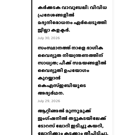
കര്‍ക്കടക വാവുബലി: വിവിധ
പ്രദേശങ്ങളില്‍
മദ്യനിരോധനം ഏര്‍പ്പെടുത്തി
ജില്ലാ കളക്ടര്‍.
July 30, 2026
സംസ്ഥാനത്ത് നാളെ ഭാഗിക
വൈദ്യുത നിയന്ത്രണത്തിന്
സാധ്യത; പീക്ക് സമയങ്ങളില്‍
വൈദ്യുതി ഉപയോഗം
കുറയ്ക്കാൻ
കെഎസ്‌ഇബിയുടെ
അഭ്യര്‍ഥന.
July 29, 2026
ആറ്റിങ്ങൽ മൂന്നുമുക്ക്
ജംഗ്ഷനിൽ തട്ടുകടയിലേക്ക്
ടോറസ് ലോറി ഇടിച്ചു കയറി,
ലോറിക്കും കടക്കും തീപിടിച്ചു.