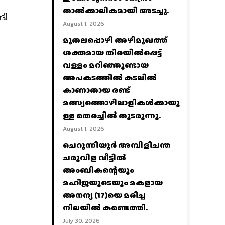
താല്‍ക്കാലികമായി അടച്ചു.
ങി
August 1, 2026
മുതലപ്പൊഴി അഴിമുഖത്ത്
ശക്തമായ തിരയിൽപ്പെട്ട്
വള്ളം മറിഞ്ഞുണ്ടായ
അപകടത്തിൽ കടലിൽ
കാണാതായ രണ്ട്
മത്സ്യത്തൊഴിലാളികൾക്കായു
ള്ള തെരച്ചിൽ തുടരുന്നു.
August 1, 2026
ചെറുന്നിയൂർ അമ്പിളിചന്ത
ചരുവിള വീട്ടിൽ
അംബികന്റെയും
മഹിജയുടെയും മകളായ
അനന്യ (17)യെ മരിച്ച
നിലയിൽ കണ്ടെത്തി.
July 30, 2026