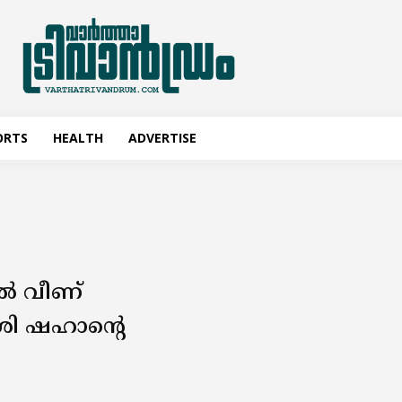
ORTS
HEALTH
ADVERTISE
ിൽ വീണ്
ശി ഷഹാൻ്റെ