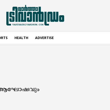
ORTS
HEALTH
ADVERTISE
ക ആഘോഷവും
.