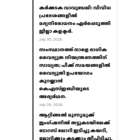
കര്‍ക്കടക വാവുബലി: വിവിധ
പ്രദേശങ്ങളില്‍
മദ്യനിരോധനം ഏര്‍പ്പെടുത്തി
ജില്ലാ കളക്ടര്‍.
July 30, 2026
സംസ്ഥാനത്ത് നാളെ ഭാഗിക
വൈദ്യുത നിയന്ത്രണത്തിന്
സാധ്യത; പീക്ക് സമയങ്ങളില്‍
വൈദ്യുതി ഉപയോഗം
കുറയ്ക്കാൻ
കെഎസ്‌ഇബിയുടെ
അഭ്യര്‍ഥന.
July 29, 2026
ആറ്റിങ്ങൽ മൂന്നുമുക്ക്
ജംഗ്ഷനിൽ തട്ടുകടയിലേക്ക്
ടോറസ് ലോറി ഇടിച്ചു കയറി,
ലോറിക്കും കടക്കും തീപിടിച്ചു.