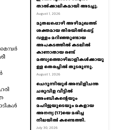
താല്‍ക്കാലികമായി അടച്ചു.
August 1, 2026
മുതലപ്പൊഴി അഴിമുഖത്ത്
ശക്തമായ തിരയിൽപ്പെട്ട്
വള്ളം മറിഞ്ഞുണ്ടായ
അപകടത്തിൽ കടലിൽ
 മെമ്പർ
കാണാതായ രണ്ട്
രീ
മത്സ്യത്തൊഴിലാളികൾക്കായു
ള്ള തെരച്ചിൽ തുടരുന്നു.
ർ
August 1, 2026
ചെറുന്നിയൂർ അമ്പിളിചന്ത
ലഹരി
ചരുവിള വീട്ടിൽ
നത
അംബികന്റെയും
മഹിജയുടെയും മകളായ
പാടികൾ
അനന്യ (17)യെ മരിച്ച
നിലയിൽ കണ്ടെത്തി.
July 30, 2026