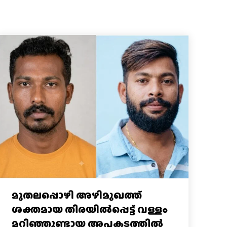
മുതലപ്പൊഴി അഴിമുഖത്ത്
ശക്തമായ തിരയിൽപ്പെട്ട് വള്ളം
മറിഞ്ഞുണ്ടായ അപകടത്തിൽ