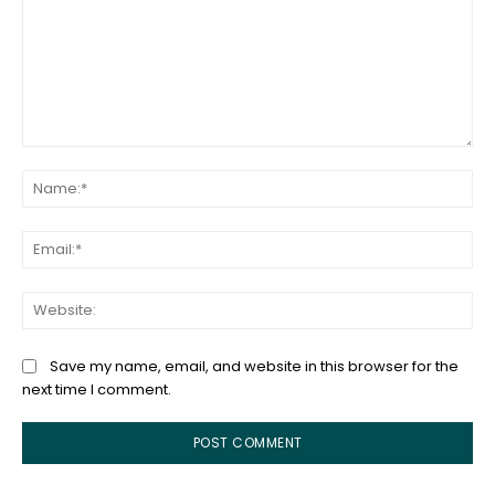
Comment:
Na
Ema
Web
Save my name, email, and website in this browser for the
next time I comment.