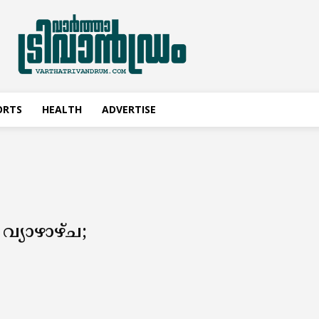
ORTS
HEALTH
ADVERTISE
വ്യാഴാഴ്ച;