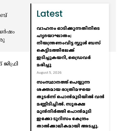
Latest
ാബ്
വാഹനം ഓടിക്കുന്നതിനിടെ
റ വർഷം
ഹൃദയാഘാതം;
രു
നിയന്ത്രണംവിട്ട സ്കൂൾ ബസ്
കെട്ടിടത്തിലേക്ക്
ഇടിച്ചുകയറി, ഡ്രൈവർ
 ജിഫ്രി
മരിച്ചു
August 5, 2026
സംസ്ഥാനത്ത് പെയ്യുന്ന
ശക്തമായ രാത്രിമഴയെ
തുടർന്ന് പൊൻമുടിയില്‍ വൻ
മണ്ണിടിച്ചില്‍. സുരക്ഷ
മുൻനിർത്തി പൊൻമുടി
ഇക്കോ ടൂറിസം കേന്ദ്രം
താല്‍ക്കാലികമായി അടച്ചു.