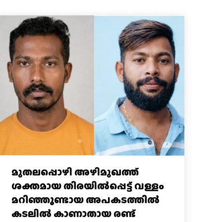
മുതലപ്പൊഴി അഴിമുഖത്ത്
ശക്തമായ തിരയിൽപ്പെട്ട് വള്ളം
മറിഞ്ഞുണ്ടായ അപകടത്തിൽ
കടലിൽ കാണാതായ രണ്ട്