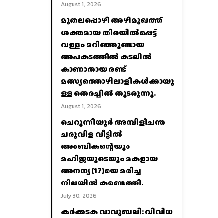
August 1, 2026
മുതലപ്പൊഴി അഴിമുഖത്ത്
ശക്തമായ തിരയിൽപ്പെട്ട്
വള്ളം മറിഞ്ഞുണ്ടായ
അപകടത്തിൽ കടലിൽ
കാണാതായ രണ്ട്
മത്സ്യത്തൊഴിലാളികൾക്കായു
ള്ള തെരച്ചിൽ തുടരുന്നു.
August 1, 2026
ചെറുന്നിയൂർ അമ്പിളിചന്ത
ചരുവിള വീട്ടിൽ
അംബികന്റെയും
മഹിജയുടെയും മകളായ
അനന്യ (17)യെ മരിച്ച
നിലയിൽ കണ്ടെത്തി.
July 30, 2026
കര്‍ക്കടക വാവുബലി: വിവിധ