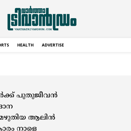
ORTS
HEALTH
ADVERTISE
ർക്ക് പുതുജീവൻ
ദാന
യമെഴുതിയ ആലിൻ
കാരം നാളെ