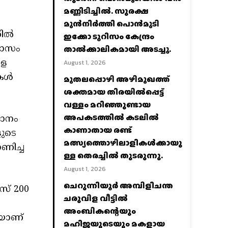
മണ്ണിടിച്ചില്‍. സുരക്ഷ
മുൻനിർത്തി പൊൻമുടി
ല്‍
ഇക്കോ ടൂറിസം കേന്ദ്രം
മാസം
താല്‍ക്കാലികമായി അടച്ചു.
ളെ
August 1, 2026
ള്‍
മുതലപ്പൊഴി അഴിമുഖത്ത്
ശക്തമായ തിരയിൽപ്പെട്ട്
വള്ളം മറിഞ്ഞുണ്ടായ
അപകടത്തിൽ കടലിൽ
ദാനം
കാണാതായ രണ്ട്
ുടെ
മത്സ്യത്തൊഴിലാളികൾക്കായു
ണിച്ച
ള്ള തെരച്ചിൽ തുടരുന്നു.
August 1, 2026
ചെറുന്നിയൂർ അമ്പിളിചന്ത
സ് 200
ചരുവിള വീട്ടിൽ
അംബികന്റെയും
ിയാണ്
മഹിജയുടെയും മകളായ