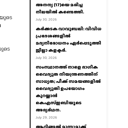
അനന്യ (17)യെ മരിച്ച
നിലയിൽ കണ്ടെത്തി.
ിയുടെ
July 30, 2026
െ
കര്‍ക്കടക വാവുബലി: വിവിധ
പ്രദേശങ്ങളില്‍
മദ്യനിരോധനം ഏര്‍പ്പെടുത്തി
യുടെ
ജില്ലാ കളക്ടര്‍.
July 30, 2026
സംസ്ഥാനത്ത് നാളെ ഭാഗിക
വൈദ്യുത നിയന്ത്രണത്തിന്
സാധ്യത; പീക്ക് സമയങ്ങളില്‍
വൈദ്യുതി ഉപയോഗം
കുറയ്ക്കാൻ
കെഎസ്‌ഇബിയുടെ
അഭ്യര്‍ഥന.
July 29, 2026
ആറ്റിങ്ങൽ മൂന്നുമുക്ക്