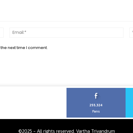
Name:*
Email
 the next time I comment.
255,324
Fans
©2025 - All rights reserved. Vartha Trivandrum