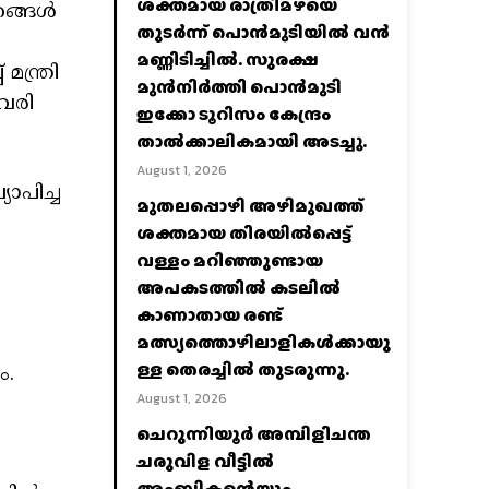
ശക്തമായ രാത്രിമഴയെ
്കങ്ങൾ
തുടർന്ന് പൊൻമുടിയില്‍ വൻ
മണ്ണിടിച്ചില്‍. സുരക്ഷ
ന്ത്രി
മുൻനിർത്തി പൊൻമുടി
ുവരി
ഇക്കോ ടൂറിസം കേന്ദ്രം
താല്‍ക്കാലികമായി അടച്ചു.
August 1, 2026
ാപിച്ച
മുതലപ്പൊഴി അഴിമുഖത്ത്
ശക്തമായ തിരയിൽപ്പെട്ട്
വള്ളം മറിഞ്ഞുണ്ടായ
അപകടത്തിൽ കടലിൽ
കാണാതായ രണ്ട്
മത്സ്യത്തൊഴിലാളികൾക്കായു
ള്ള തെരച്ചിൽ തുടരുന്നു.
ം.
August 1, 2026
ചെറുന്നിയൂർ അമ്പിളിചന്ത
ചരുവിള വീട്ടിൽ
അംബികന്റെയും