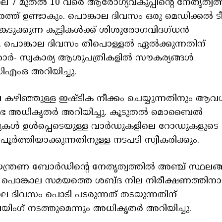
ലെ 7 മുതൽ 10 വരെ ആരോഗ്യവകുപ്പിന്റെ നേതൃത്വത
ത്ത് ഉണ്ടാകും. പൊങ്കാല ദിവസം ഒരു മെഡിക്കൽ ട
്കെടുക്കുന്ന കുട്ടികൾക്ക് ശിശുരോഗവിദഗ്ധൻ
ും. പൊങ്കാല ദിവസം തീപൊള്ളൽ ഏൽക്കുന്നതിന്
ാർ- സ്വകാര്യ ആശുപത്രികളിൽ സൗകര്യങ്ങൾ
ിഎംഒ അറിയിച്ചു.
കഴിഞ്ഞുള്ള ഇഷ്ടിക നീക്കം ചെയ്യുന്നതിനും ആവ
ഗരസഭ അധികൃതർ അറിയിച്ചു. കൂടുതൽ മൊബൈൽ
ാർഡുകൾ ഉൾപ്പെടെയുള്ള വാർഡുകളിലെ റോഡുകളുടെ
് പൂർത്തിയാക്കുന്നതിനുള്ള നടപടി സ്വീകരിക്കും.
യന്ത്രണ ബോർഡിന്റെ നേതൃത്വത്തിൽ അഞ്ച് സ്ഥലങ
 പൊങ്കാല സമയത്തെ ശബ്ദ നില നിരീക്ഷണത്തിനാ
്കാല ദിവസം പൊടി പടരുന്നത് തടയുന്നതിന്
േയിംഗ് നടത്തുമെന്നും അധികൃതർ അറിയിച്ചു.