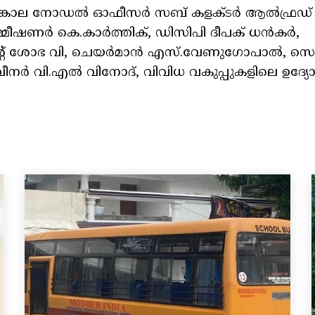
ൊങ്കാല നോഡൽ ഓഫീസർ സബ് കളക്ടർ ആൽഫ്രഡ് ഒ
കമ്മീഷണർ കെ.കാർത്തിക്, ഡിസിപി ദീപക് ധൻകർ,
രസിഡന്റ് ശോഭ വി, ചെയർമാൻ എസ്.വേണുഗോപാൽ, സെക്ര
നർ വി.എൽ വിനോദ്, വിവിധ വകുപ്പുകളിലെ ഉദ്യ