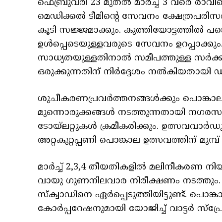
ഫെബ്രുവരി 23 മുതൽ മാർച്ച് 3 വരെ രാവി
മെഡിക്കൽ ടീമിന്റെ സേവനം ക്ഷേത്രപരിസര
കൂടി സജ്ജമാക്കും. കുത്തിയോട്ടത്തിൽ പങ
ഉൾപ്പെടെയുള്ളവരുടെ സേവനം ഉറപ്പാക്ക
സാധ്യതയുള്ളതിനാൽ സമീപത്തുള്ള സർക്ക
ഒരുക്കുന്നതിന് നിർദ്ദേശം നൽകിയതായി ഡ
ശുചീകരണപ്രവർത്തനങ്ങൾക്കും പൊങ്കാല 
മുന്നൊരുക്കങ്ങൾ നടത്തുന്നതായി ന
ടോയ്ലറ്റുകൾ ക്രമീകരിക്കും. ഉത്സവവ
അറ്റകുറ്റപ്പണി പൊങ്കാല ഉത്സവത്തിന് മുമ്പ
മാർച്ച് 2,3,4 തീയതികളിൽ മലിനീകരണ നി
വായു ഗുണനിലവാര നിരീക്ഷണം നടത്തും.
സ്ക്വാഡിനെ ഏർപ്പെടുത്തിയിട്ടുണ്ട്. പൊങ
കോർപ്പറേഷനുമായി യോജിച്ച് വാട്ടർ സ്പ്ര