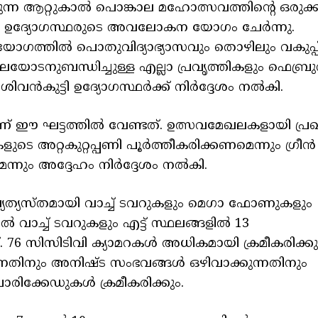
കുന്ന ആറ്റുകാൽ പൊങ്കാല മഹോത്സവത്തിന്റെ ഒരുക
ിലെ ഉദ്യോഗസ്ഥരുടെ അവലോകന യോഗം ചേർന്നു.
ന യോഗത്തിൽ പൊതുവിദ്യാഭ്യാസവും തൊഴിലും വകുപ്പ് മ
ാലയോടനുബന്ധിച്ചുള്ള എല്ലാ പ്രവൃത്തികളും ഫെബ്ര
വി.ശിവൻകുട്ടി ഉദ്യോഗസ്ഥർക്ക് നിർദ്ദേശം നൽകി.
ണ് ഈ ഘട്ടത്തിൽ വേണ്ടത്. ഉത്സവമേഖലകളായി പ്രഖ്യ
ടെ അറ്റകുറ്റപ്പണി പൂർത്തീകരിക്കണമെന്നും ഗ്രീൻ
്നും അദ്ദേഹം നിർദ്ദേശം നൽകി.
്യത്യസ്തമായി വാച്ച് ടവറുകളും മെഗാ ഫോണുകളും
ാച്ച് ടവറുകളും എട്ട് സ്ഥലങ്ങളിൽ 13
76 സിസിടിവി ക്യാമറകൾ അധികമായി ക്രമീകരിക്കു
കുന്നതിനും അനിഷ്ട സംഭവങ്ങൾ ഒഴിവാക്കുന്നതിനും
 ബാരിക്കേഡുകൾ ക്രമീകരിക്കും.