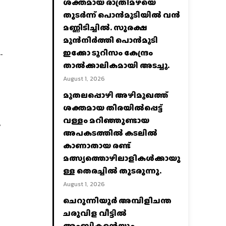
ശക്തമായ രാത്രിമഴയെ
തുടർന്ന് പൊൻമുടിയില്‍ വൻ
മണ്ണിടിച്ചില്‍. സുരക്ഷ
മുൻനിർത്തി പൊൻമുടി
ഇക്കോ ടൂറിസം കേന്ദ്രം
-
താല്‍ക്കാലികമായി അടച്ചു.
August 1, 2026
മുതലപ്പൊഴി അഴിമുഖത്ത്
ശക്തമായ തിരയിൽപ്പെട്ട്
വള്ളം മറിഞ്ഞുണ്ടായ
െ
അപകടത്തിൽ കടലിൽ
കാണാതായ രണ്ട്
മത്സ്യത്തൊഴിലാളികൾക്കായു
ള്ള തെരച്ചിൽ തുടരുന്നു.
August 1, 2026
ചെറുന്നിയൂർ അമ്പിളിചന്ത
ചരുവിള വീട്ടിൽ
അംബികന്റെയും