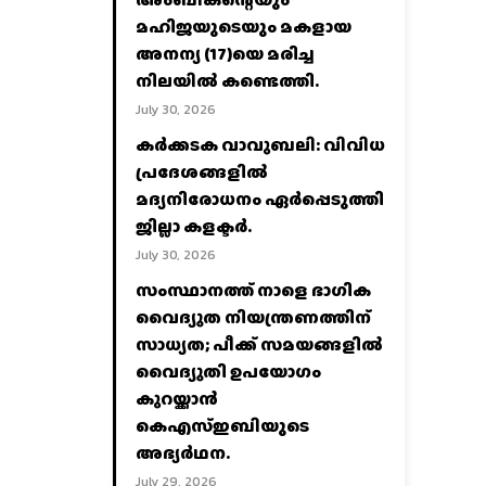
മഹിജയുടെയും മകളായ
അനന്യ (17)യെ മരിച്ച
നിലയിൽ കണ്ടെത്തി.
July 30, 2026
കര്‍ക്കടക വാവുബലി: വിവിധ
പ്രദേശങ്ങളില്‍
മദ്യനിരോധനം ഏര്‍പ്പെടുത്തി
ജില്ലാ കളക്ടര്‍.
July 30, 2026
സംസ്ഥാനത്ത് നാളെ ഭാഗിക
വൈദ്യുത നിയന്ത്രണത്തിന്
സാധ്യത; പീക്ക് സമയങ്ങളില്‍
വൈദ്യുതി ഉപയോഗം
കുറയ്ക്കാൻ
കെഎസ്‌ഇബിയുടെ
അഭ്യര്‍ഥന.
July 29, 2026