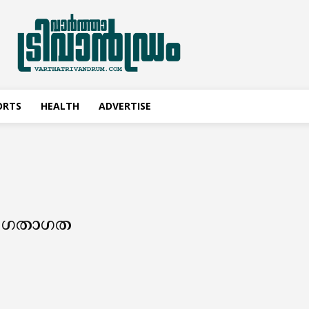
ORTS
HEALTH
ADVERTISE
ൽ ഗതാഗത