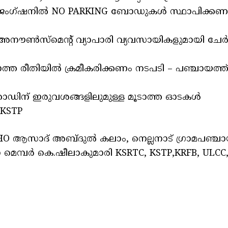
ൂട് ജംഗ്ഷനിൽ NO PARKING ബോഡുകൾ സ്ഥാപിക്കണ
്ള അനൗൺസ്‌മെന്റ് വ്യാപാരി വ്യവസായികളുമായി ചേർന
ത രീതിയിൽ ക്രമീകരിക്കണം നടപടി – പഞ്ചായത്ത
 റോഡിന് ഇരുവശങ്ങളിലുമുള്ള മൂടാത്ത ഓടകൾ
 KSTP
HO ആസാദ് അബ്ദുൽ കലാം, നെല്ലനാട് ഗ്രാമപഞ്ചാ
ാ മെമ്പർ കെ.ഷീലാകുമാരി KSRTC, KSTP,KRFB, ULCC, 