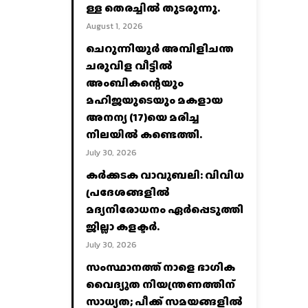
ള്ള തെരച്ചിൽ തുടരുന്നു.
August 1, 2026
ചെറുന്നിയൂർ അമ്പിളിചന്ത
ചരുവിള വീട്ടിൽ
അംബികന്റെയും
മഹിജയുടെയും മകളായ
അനന്യ (17)യെ മരിച്ച
നിലയിൽ കണ്ടെത്തി.
July 30, 2026
കര്‍ക്കടക വാവുബലി: വിവിധ
പ്രദേശങ്ങളില്‍
മദ്യനിരോധനം ഏര്‍പ്പെടുത്തി
ജില്ലാ കളക്ടര്‍.
July 30, 2026
സംസ്ഥാനത്ത് നാളെ ഭാഗിക
വൈദ്യുത നിയന്ത്രണത്തിന്
സാധ്യത; പീക്ക് സമയങ്ങളില്‍