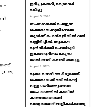
ഇടിച്ചുകയറി, ഡ്രൈവർ
ം –
മരിച്ചു
August 5, 2026
്ന്
സംസ്ഥാനത്ത് പെയ്യുന്ന
ശക്തമായ രാത്രിമഴയെ
്
തുടർന്ന് പൊൻമുടിയില്‍ വൻ
മണ്ണിടിച്ചില്‍. സുരക്ഷ
മുൻനിർത്തി പൊൻമുടി
ഇക്കോ ടൂറിസം കേന്ദ്രം
താല്‍ക്കാലികമായി അടച്ചു.
യത്ത്
August 1, 2026
ഗ്രാമ,
മുതലപ്പൊഴി അഴിമുഖത്ത്
ശക്തമായ തിരയിൽപ്പെട്ട്
വള്ളം മറിഞ്ഞുണ്ടായ
അപകടത്തിൽ കടലിൽ
കാണാതായ രണ്ട്
മത്സ്യത്തൊഴിലാളികൾക്കായു