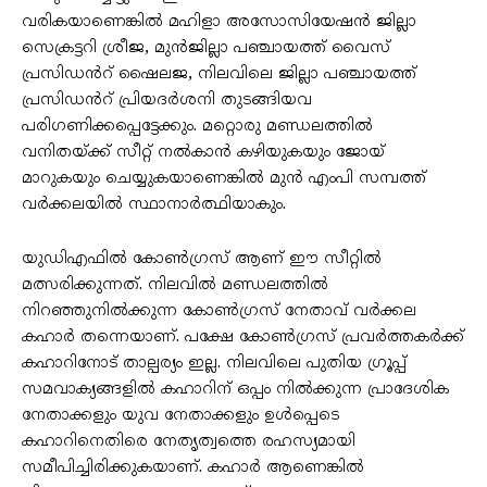
വരികയാണെങ്കിൽ മഹിളാ അസോസിയേഷൻ ജില്ലാ
സെക്രട്ടറി ശ്രീജ, മുൻജില്ലാ പഞ്ചായത്ത് വൈസ്
പ്രസിഡൻറ് ഷൈലജ, നിലവിലെ ജില്ലാ പഞ്ചായത്ത്
പ്രസിഡൻറ് പ്രിയദർശനി തുടങ്ങിയവ
പരിഗണിക്കപ്പെട്ടേക്കും. മറ്റൊരു മണ്ഡലത്തിൽ
വനിതയ്ക്ക് സീറ്റ് നൽകാൻ കഴിയുകയും ജോയ്
മാറുകയും ചെയ്യുകയാണെങ്കിൽ മുൻ എംപി സമ്പത്ത്
വർക്കലയിൽ സ്ഥാനാർത്ഥിയാകും.
യുഡിഎഫിൽ കോൺഗ്രസ് ആണ് ഈ സീറ്റിൽ
മത്സരിക്കുന്നത്. നിലവിൽ മണ്ഡലത്തിൽ
നിറഞ്ഞുനിൽക്കുന്ന കോൺഗ്രസ് നേതാവ് വർക്കല
കഹാർ തന്നെയാണ്. പക്ഷേ കോൺഗ്രസ് പ്രവർത്തകർക്ക്
കഹാറിനോട് താല്പര്യം ഇല്ല. നിലവിലെ പുതിയ ഗ്രൂപ്പ്
സമവാക്യങ്ങളിൽ കഹാറിന് ഒപ്പം നിൽക്കുന്ന പ്രാദേശിക
നേതാക്കളും യുവ നേതാക്കളും ഉൾപ്പെടെ
കഹാറിനെതിരെ നേതൃത്വത്തെ രഹസ്യമായി
സമീപിച്ചിരിക്കുകയാണ്. കഹാർ ആണെങ്കിൽ