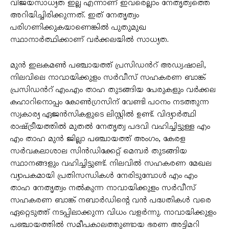
വിജയസാധ്യത ഇല്ല എന്നാണ് ഇവരെല്ലാം നേതൃത്വത്തെ
അറിയിച്ചിരിക്കുന്നത്. ഇത് നേതൃത്വം
പരിഗണിക്കുകയാണെങ്കിൽ പുതുമുഖ
സ്ഥാനാർത്ഥിക്കാണ് വർക്കലയിൽ സാധ്യത.
മുൻ ഇലകമൺ പഞ്ചായത്ത് പ്രസിഡൻറ് അഡ്വ.ഷാലി,
നിലവിലെ നാവായിക്കുളം സർവീസ് സഹകരണ ബാങ്ക്
പ്രസിഡൻറ് എം.എം താഹ തുടങ്ങിയ പേരുകളും വർക്കല
കഹാറിനൊപ്പം കോൺഗ്രസിന് വേണ്ടി പഠനം നടത്തുന്ന
സ്വകാര്യ ഏജൻസികളുടെ ലിസ്റ്റിൽ ഉണ്ട്. വിദ്യാർത്ഥി
രാഷ്ട്രീയത്തിൽ മുതൽ നേതൃത്വ പദവി വഹിച്ചിട്ടുള്ള എം
എം താഹ മുൻ ജില്ലാ പഞ്ചായത്ത് അംഗം, കേരള
സർവകലാശാല സിൻഡിക്കേറ്റ് മെമ്പർ തുടങ്ങിയ
സ്ഥാനങ്ങളും വഹിച്ചിട്ടുണ്ട്. നിലവിൽ സഹകരണ മേഖല
വ്യാപകമായി പ്രതിസന്ധികൾ നേരിടുമ്പോൾ എം എം
താഹ നേതൃത്വം നൽകുന്ന നാവായിക്കുളം സർവീസ്
സഹകരണ ബാങ്ക് നബാർഡിൻ്റെ വൻ പദ്ധതികൾ വരെ
ഏറ്റെടുത്ത് നടപ്പിലാക്കുന്ന വിധം വളർന്നു. നാവായിക്കുളം
പഞ്ചായത്തിൽ സമീപകാലത്തുണ്ടായ ഭരണ അട്ടിമറി