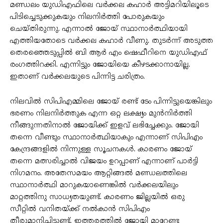
മണ്ഡലം യുഡിഎഫിലെ വർക്കല കഹാർ അട്ടിമറിയിലൂടെ
പിടിച്ചെടുക്കുകയും നിലനിർത്തി പോരുകയും
ചെയ്തിരുന്നു. എന്നാൽ ജോയ് സ്ഥാനാർത്ഥിയായി
എത്തിയതോടെ വർക്കല കഹാർ വീണു. തുടർന്ന് അടുത്ത
തെരഞ്ഞെടുപ്പിൽ ബി ആർ എം ഷെഫീറിനെ യുഡിഎഫ്
രംഗത്തിറക്കി. എന്നിട്ടും ജോയിയെ കീഴടക്കാനായില്ല.
ഇതാണ് വർക്കലയുടെ പിന്നിട്ട ചരിത്രം.
നിലവിൽ സിപിഎമ്മിലെ ജോയ് രണ്ട് ടേം പിന്നിട്ടുയെങ്കിലും
ഭരണം നിലനിർത്തുക എന്ന ഒറ്റ ലക്ഷ്യം മുൻനിർത്തി
നീങ്ങുന്നതിനാൽ ജോയിക്ക് ഇളവ് ലഭിച്ചേക്കും. ജോയി
തന്നെ വീണ്ടും സ്ഥാനാർത്ഥിയാകും എന്നാണ് സിപിഎം
കേന്ദ്രങ്ങളിൽ നിന്നുള്ള സൂചനകൾ. കാരണം ജോയ്
തന്നെ മത്സരിച്ചാൽ വിജയം ഉറപ്പാണ് എന്നാണ് പാർട്ടി
നിഗമനം. അതേസമയം ആറ്റിങ്ങൽ മണ്ഡലത്തിലെ
സ്ഥാനാർത്ഥി മാറുകയാണെങ്കിൽ വർക്കലയിലും
മാറ്റത്തിനു സാധ്യതയുണ്ട്. കാരണം ജില്ലയിൽ ഒരു
സീറ്റിൽ വനിതയ്ക്ക് നൽകാൻ സിപിഎം
തീരുമാനിച്ചിട്ടുണ്ട്. ഇത്തരത്തിൽ ജോയി മാറേണ്ട