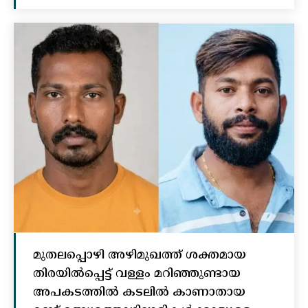
മുതലപ്പൊഴി അഴിമുഖത്ത് ശക്തമായ
തിരയിൽപ്പെട്ട് വള്ളം മറിഞ്ഞുണ്ടായ
അപകടത്തിൽ കടലിൽ കാണാതായ