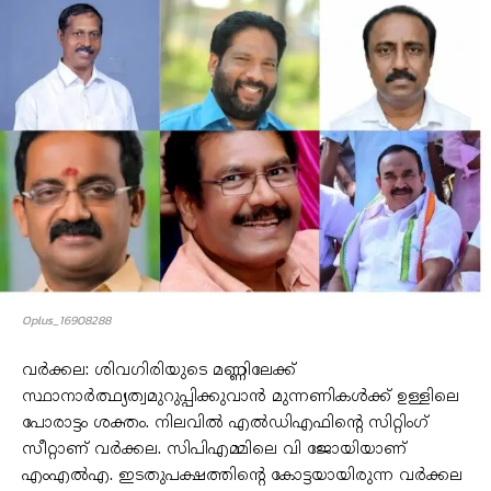
Oplus_16908288
വർക്കല: ശിവഗിരിയുടെ മണ്ണിലേക്ക്
സ്ഥാനാർത്ഥ്യത്വമുറുപ്പിക്കുവാൻ മുന്നണികൾക്ക് ഉള്ളിലെ
പോരാട്ടം ശക്തം. നിലവിൽ എൽഡിഎഫിന്റെ സിറ്റിംഗ്
സീറ്റാണ് വർക്കല. സിപിഎമ്മിലെ വി ജോയിയാണ്
എംഎൽഎ. ഇടതുപക്ഷത്തിന്റെ കോട്ടയായിരുന്ന വർക്കല