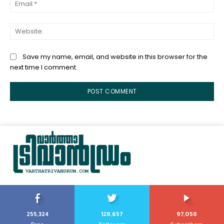
Ema
Web
Save my name, email, and website in this browser for the
next time I comment.
255,324
128,657
97,058