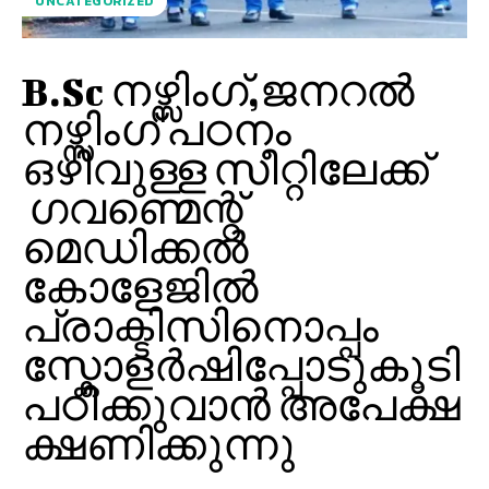
UNCATEGORIZED
B.Sc നഴ്സിംഗ്,ജനറൽ
നഴ്സിംഗ് പഠനം
ഒഴിവുള്ള സീറ്റിലേക്ക്
ഗവണ്മെന്റ്
മെഡിക്കൽ
കോളേജിൽ
പ്രാക്ടിസിനൊപ്പം
സ്കോളർഷിപ്പോടുകൂടി
പഠിക്കുവാൻ അപേക്ഷ
ക്ഷണിക്കുന്നു