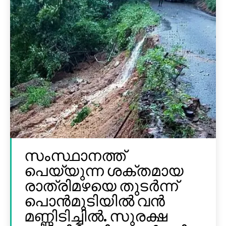
സംസ്ഥാനത്ത്
പെയ്യുന്ന ശക്തമായ
രാത്രിമഴയെ തുടർന്ന്
പൊൻമുടിയില്‍ വൻ
മണ്ണിടിച്ചില്‍. സുരക്ഷ