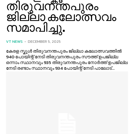
തിരുവനന്തപുരം
ജില്ലാ കലോത്സവം
സമാപിച്ചു.
VT NEWS
-
DECEMBER 5, 2025
കേരള സ്കൂൾ തിരുവനന്തപുരം ജില്ലാ കലോത്സവത്തിൽ
940 പോയിന്റ് നേടി തിരുവനന്തപുരം സൗത്ത് ഉപജില്ല
ഒന്നാം സ്ഥാനവും 935 തിരുവനന്തപുരം നോർത്ത് ഉപജില്ല
നേടി രണ്ടാം സ്ഥാനവും 934 പോയിന്റ് നേടി പാലോട്...