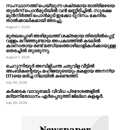
സംസ്ഥാനത്ത് പെയ്യുന്ന ശക്തമായ രാത്രിമഴയെ
തുടർന്ന് പൊൻമുടിയില്‍ വൻ മണ്ണിടിച്ചില്‍. സുരക്ഷ
മുൻനിർത്തി പൊൻമുടി ഇക്കോ ടൂറിസം കേന്ദ്രം
താല്‍ക്കാലികമായി അടച്ചു.
August 1, 2026
മുതലപ്പൊഴി അഴിമുഖത്ത് ശക്തമായ തിരയിൽപ്പെട്ട്
വള്ളം മറിഞ്ഞുണ്ടായ അപകടത്തിൽ കടലിൽ
കാണാതായ രണ്ട് മത്സ്യത്തൊഴിലാളികൾക്കായുള്ള
തെരച്ചിൽ തുടരുന്നു.
August 1, 2026
ചെറുന്നിയൂർ അമ്പിളിചന്ത ചരുവിള വീട്ടിൽ
അംബികന്റെയും മഹിജയുടെയും മകളായ അനന്യ
(17)യെ മരിച്ച നിലയിൽ കണ്ടെത്തി.
July 30, 2026
കര്‍ക്കടക വാവുബലി: വിവിധ പ്രദേശങ്ങളില്‍
മദ്യനിരോധനം ഏര്‍പ്പെടുത്തി ജില്ലാ കളക്ടര്‍.
July 30, 2026