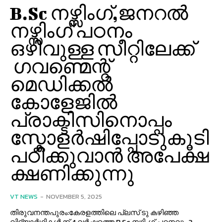
B.Sc നഴ്സിംഗ്,ജനറൽ
നഴ്സിംഗ് പഠനം
ഒഴിവുള്ള സീറ്റിലേക്ക്
ഗവണ്മെന്റ്
മെഡിക്കൽ
കോളേജിൽ
പ്രാക്ടിസിനൊപ്പം
സ്കോളർഷിപ്പോടുകൂടി
പഠിക്കുവാൻ അപേക്ഷ
ക്ഷണിക്കുന്നു
VT NEWS
-
NOVEMBER 5, 2025
തിരുവനന്തപുരം:കേരളത്തിലെ പ്ലസ് ടു കഴിഞ്ഞ
വിദ്യാർഥികൾക്ക് 4 വർഷത്തെ B.Sc നഴ്സിംഗ് പഠനവും 3