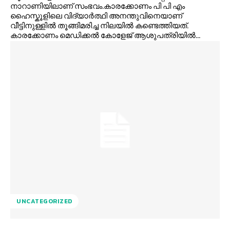
നാറാണിയിലാണ് സംഭവം.കാരക്കോണം ‌പി പി എം
ഹൈസ്കൂളിലെ വിദ്യാർത്ഥി അനന്തുവിനെയാണ്
വീട്ടിനുള്ളില്‍ തൂങ്ങിമരിച്ച നിലയില്‍ കണ്ടെത്തിയത്.
കാരക്കോണം മെഡിക്കല്‍ കോളേജ് ആശുപത്രിയില്‍...
UNCATEGORIZED