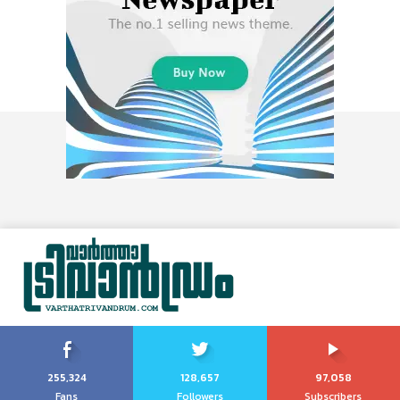
255,324
128,657
97,058
Fans
Followers
Subscribers