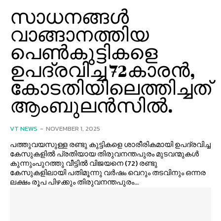
സാധനങ്ങൾ
വാങ്ങാനത്തിയ
പെൺകുട്ടികളെ
ഉപദ്രവിച്ച 72കാരൻ,
കോടതിയിലെത്തിച്ചത്
ആംബുലൻസിൽ.
VT NEWS
-
NOVEMBER 1, 2025
പത്തുവയസുള്ള രണ്ടു കുട്ടികളെ ശാരീരികമായി ഉപദ്രവിച്ച
കേസുകളിൽ പ്രതിയായ തിരുവനന്തപുരം മുടവന്മുകൾ
കുന്നുംപുറത്തു വീട്ടിൽ വിജയനെ (72) രണ്ടു
കേസുകളിലായി പതിമൂന്നു വർഷം വെറും തടവിനും ഒന്നര
ലക്ഷം രൂപ പിഴക്കും തിരുവനന്തപുരം...