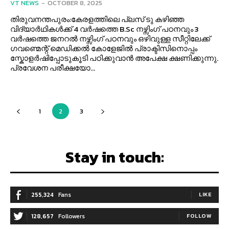
VT NEWS
-
OCTOBER 8, 2025
തിരുവനന്തപുരം:കേരളത്തിലെ പ്ലസ് ടു കഴിഞ്ഞ
വിദ്യാർഥികൾക്ക് 4 വർഷത്തെ B.Sc നഴ്സിംഗ് പഠനവും 3
വർഷത്തെ ജനറൽ നഴ്സിംഗ് പഠനവും ഒഴിവുള്ള സീറ്റിലേക്ക്
ഗവണ്മെന്റ് മെഡിക്കൽ കോളേജിൽ പ്രാക്ടിസിനൊപ്പം
സ്കോളർഷിപ്പോടുകൂടി പഠിക്കുവാൻ അപേക്ഷ ക്ഷണിക്കുന്നു.
പ്രവേശന പരീക്ഷയോ...
1
2
3
Stay in touch:
255,324
Fans
LIKE
128,657
Followers
FOLLOW