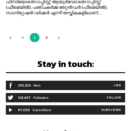
ഫിസിയോതെറാപ്പിസ്റ്റ്, ആയുർവേദ തെറാപ്പിസ്റ്റ്
(ഫീമെയിൽ), പഞ്ചകർമ്മ അറ്റൻഡർ (ഫീമെയിൽ),
സാനിറ്റേഷൻ വർക്കർ എന്നീ തസ്തികകളിലാണ്...
1
2
3
Stay in touch:
255,324
Fans
LIKE
128,657
Followers
FOLLOW
97,058
Subscribers
SUBSCRIBE