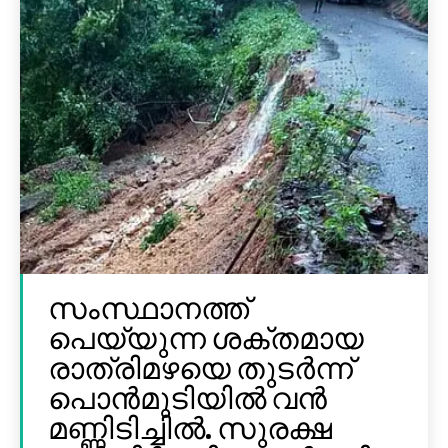
സംസ്ഥാനത്ത്
പെയ്യുന്ന ശക്തമായ
രാത്രിമഴയെ തുടർന്ന്
പൊൻമുടിയില്‍ വൻ
മണ്ണിടിച്ചില്‍. സുരക്ഷ