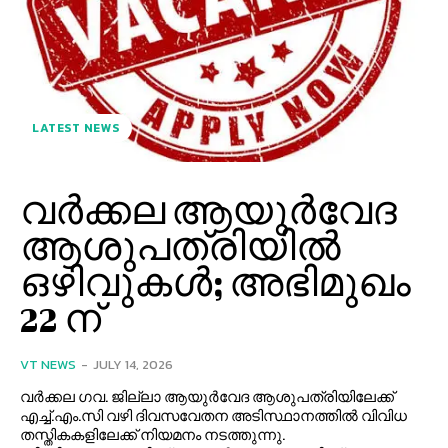
LATEST NEWS
വർക്കല ആയുർവേദ
ആശുപത്രിയിൽ
ഒഴിവുകൾ; അഭിമുഖം
22 ന്
VT NEWS
-
JULY 14, 2026
വർക്കല ഗവ. ജില്ലാ ആയുർവേദ ആശുപത്രിയിലേക്ക്
എച്ച്.എം.സി വഴി ദിവസവേതന അടിസ്ഥാനത്തിൽ വിവിധ
തസ്തികകളിലേക്ക് നിയമനം നടത്തുന്നു.