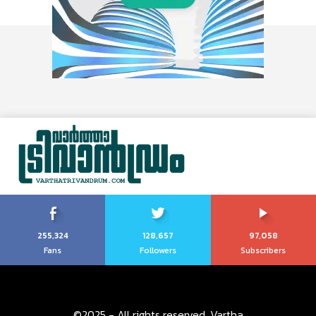
255,324
128,657
97,058
Fans
Followers
Subscribers
©2025 - All rights reserved. Vartha