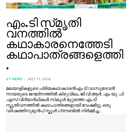
എം.ടി സ്‌മൃതി
വനത്തിൽ
കഥാകാരനെത്തേടി
കഥാപാത്രങ്ങളെത്തി
.
VT NEWS
-
JULY 17, 2026
മലയാളികളുടെ പ്രിയകഥാകാരൻഎം ടി വാസുദേവൻ
നായരുടെ ജന്മദിനത്തിൽ കിഴുവിലം, ജി.വി.ആർ. എം യു .പി
.എസ് വിദ്യാർഥികൾ സ്‌കൂൾ മുറ്റത്തെ എം.ടി
സ്മൃതിവനത്തിൽ കഥാപാത്രങ്ങളായി വേഷമിട്ടു. ഒരു
വർഷത്തിനുമുൻപ് സ്കൂൾ ഗ്രൗണ്ടിൽ നിർമ്മിച്ച...