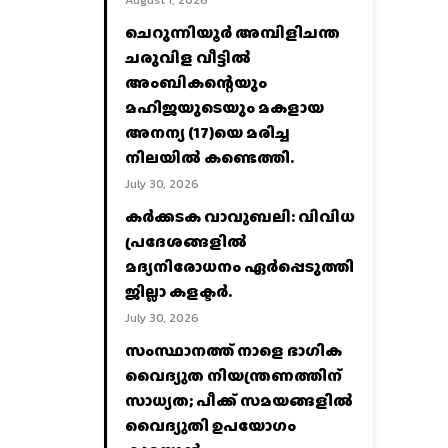
August 1, 2026
ചെറുന്നിയൂർ അമ്പിളിചന്ത
ചരുവിള വീട്ടിൽ
അംബികന്റെയും
മഹിജയുടെയും മകളായ
അനന്യ (17)യെ മരിച്ച
നിലയിൽ കണ്ടെത്തി.
July 30, 2026
കര്‍ക്കടക വാവുബലി: വിവിധ
പ്രദേശങ്ങളില്‍
മദ്യനിരോധനം ഏര്‍പ്പെടുത്തി
ജില്ലാ കളക്ടര്‍.
July 30, 2026
സംസ്ഥാനത്ത് നാളെ ഭാഗിക
വൈദ്യുത നിയന്ത്രണത്തിന്
സാധ്യത; പീക്ക് സമയങ്ങളില്‍
വൈദ്യുതി ഉപയോഗം