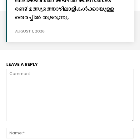
അപകടത്തിൽ കടലിൽ കാണാതായ
രണ്ട് മത്സ്യത്തൊഴിലാളികൾക്കായുള്ള
തെരച്ചിൽ തുടരുന്നു.
AUGUST 1, 2026
LEAVE A REPLY
Comment:
Na