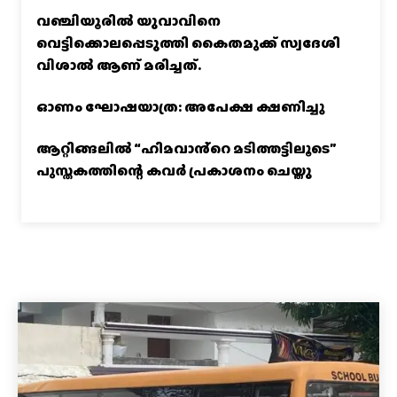
വഞ്ചിയൂരില്‍ യുവാവിനെ
വെട്ടിക്കൊലപ്പെടുത്തി കൈതമുക്ക് സ്വദേശി
വിശാല്‍ ആണ് മരിച്ചത്.
ഓണം ഘോഷയാത്ര: അപേക്ഷ ക്ഷണിച്ചു
ആറ്റിങ്ങലിൽ “ഹിമവാൻ്റെ മടിത്തട്ടിലൂടെ”
പുസ്തകത്തിന്റെ കവർ പ്രകാശനം ചെയ്തു