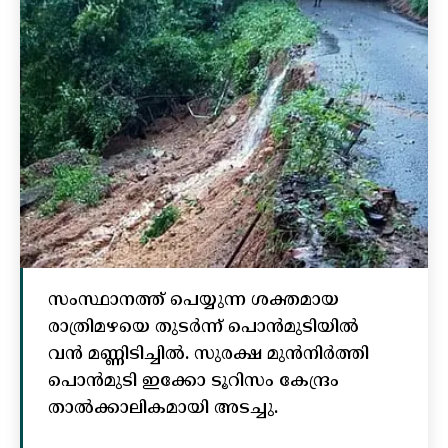
സംസ്ഥാനത്ത് പെയ്യുന്ന ശക്തമായ
രാത്രിമഴയെ തുടർന്ന് പൊൻമുടിയില്‍
വൻ മണ്ണിടിച്ചില്‍. സുരക്ഷ മുൻനിർത്തി
പൊൻമുടി ഇക്കോ ടൂറിസം കേന്ദ്രം
താല്‍ക്കാലികമായി അടച്ചു.