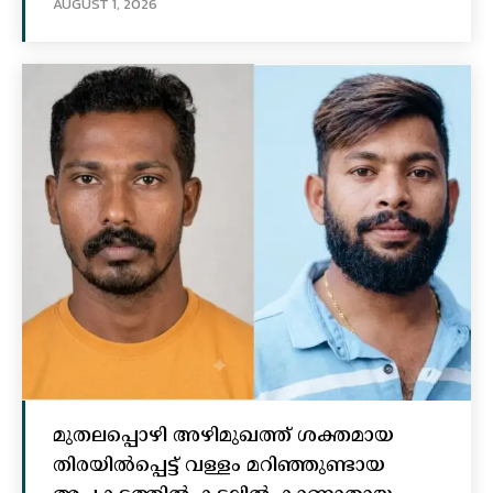
AUGUST 1, 2026
മുതലപ്പൊഴി അഴിമുഖത്ത് ശക്തമായ
തിരയിൽപ്പെട്ട് വള്ളം മറിഞ്ഞുണ്ടായ