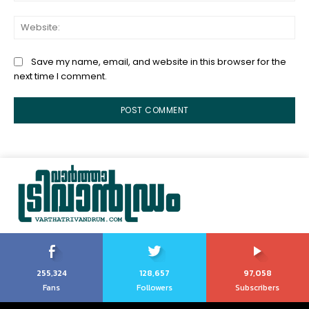
Web
Save my name, email, and website in this browser for the
next time I comment.
255,324
128,657
97,058
Fans
Followers
Subscribers