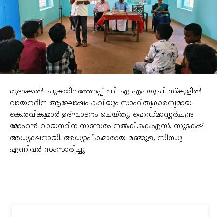
മുദാക്കൽ, പുകയിലത്തോപ്പ് ഡി. എ എം യു.പി സ്കൂളിൽ
വായനദിന ആഘോഷം കവിയും സാഹിത്യകാരന്യമായ
കെ.രവികുമാർ ഉദ്ഘാടനം ചെയ്തു. ഹെഡ്മാസ്റ്റർചന്ദ്ര
മോഹൻ വായനദിന സന്ദേശം നൽകി.കെ.എസ്. സുകേഷ്
അധ്യക്ഷനായി. അധ്യാപികമാരായ മഞ്ജുള, സിന്ധു
എന്നിവർ സംസാരിച്ചു