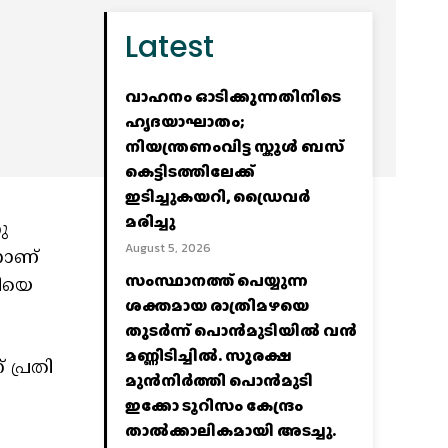
Latest
വാഹനം ഓടിക്കുന്നതിനിടെ
ഹൃദയാഘാതം;
നിയന്ത്രണംവിട്ട സ്കൂൾ ബസ്
കെട്ടിടത്തിലേക്ക്
ഇടിച്ചുകയറി, ഡ്രൈവർ
മരിച്ചു
ു
August 5, 2026
്നാണ്
സംസ്ഥാനത്ത് പെയ്യുന്ന
ടിയെ
ശക്തമായ രാത്രിമഴയെ
തുടർന്ന് പൊൻമുടിയില്‍ വൻ
മണ്ണിടിച്ചില്‍. സുരക്ഷ
പ്രതി
മുൻനിർത്തി പൊൻമുടി
ഇക്കോ ടൂറിസം കേന്ദ്രം
താല്‍ക്കാലികമായി അടച്ചു.