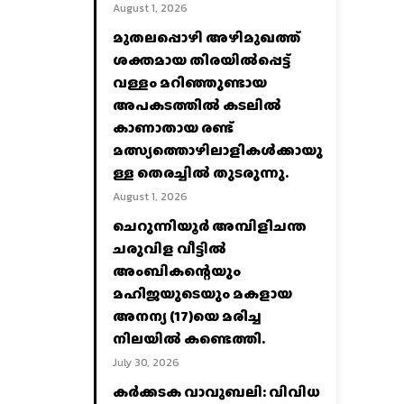
August 1, 2026
മുതലപ്പൊഴി അഴിമുഖത്ത്
ശക്തമായ തിരയിൽപ്പെട്ട്
വള്ളം മറിഞ്ഞുണ്ടായ
അപകടത്തിൽ കടലിൽ
കാണാതായ രണ്ട്
മത്സ്യത്തൊഴിലാളികൾക്കായു
ള്ള തെരച്ചിൽ തുടരുന്നു.
August 1, 2026
ചെറുന്നിയൂർ അമ്പിളിചന്ത
ചരുവിള വീട്ടിൽ
അംബികന്റെയും
മഹിജയുടെയും മകളായ
അനന്യ (17)യെ മരിച്ച
നിലയിൽ കണ്ടെത്തി.
July 30, 2026
കര്‍ക്കടക വാവുബലി: വിവിധ