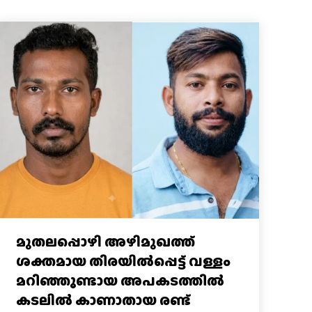
മുതലപ്പൊഴി അഴിമുഖത്ത്
ശക്തമായ തിരയിൽപ്പെട്ട് വള്ളം
മറിഞ്ഞുണ്ടായ അപകടത്തിൽ
കടലിൽ കാണാതായ രണ്ട്