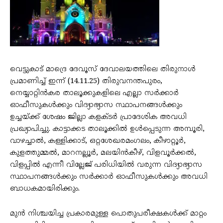
വെട്ടുകാട് മാദ്രെ ദേവൂസ് ദേവാലയത്തിലെ തിരുനാൾ
പ്രമാണിച്ച് ഇന്ന് (14.11.25) തിരുവനന്തപുരം,
നെയ്യാറ്റിൻകര താലൂക്കുകളിലെ എല്ലാ സർക്കാർ
ഓഫീസുകൾക്കും വിദ്യാഭ്യാസ സ്ഥാപനങ്ങൾക്കും
ഉച്ചയ്ക്ക് ശേഷം ജില്ലാ കളക്ടർ പ്രാദേശിക അവധി
പ്രഖ്യാപിച്ചു. കാട്ടാക്കട താലൂക്കിൽ ഉൾപ്പെടുന്ന അമ്പൂരി,
വാഴച്ചാൽ, കള്ളിക്കാട്, ഒറ്റശേഖരമംഗലം, കീഴാറ്റൂർ,
കുളത്തുമ്മൽ, മാറനല്ലൂർ, മലയിൻകീഴ്, വിളവൂർക്കൽ,
വിളപ്പിൽ എന്നീ വില്ലേജ് പരിധിയിൽ വരുന്ന വിദ്യാഭ്യാസ
സ്ഥാപനങ്ങൾക്കും സർക്കാർ ഓഫീസുകൾക്കും അവധി
ബാധകമായിരിക്കും.
മുൻ നിശ്ചയിച്ച പ്രകാരമുള്ള പൊതുപരീക്ഷകൾക്ക് മാറ്റം