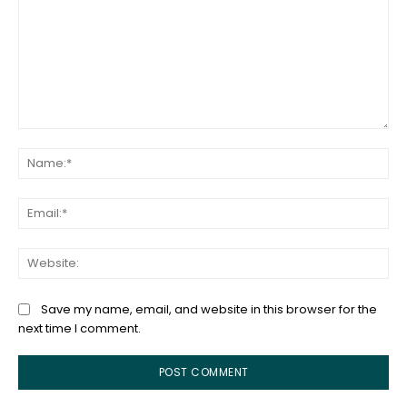
Comment:
Na
Ema
Web
Save my name, email, and website in this browser for the
next time I comment.