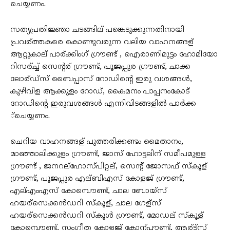
ചെയ്യണം.
സത്യപ്രതിജ്ഞാ ചടങ്ങില് പങ്കെടുക്കുന്നതിനായി
പ്രവര്ത്തകരെ കൊണ്ടുവരുന്ന വലിയ വാഹനങ്ങള്
ആറ്റുകാല് പാര്ക്കിംഗ് ഗ്രൗണ്ട് , ഐരാണിമുട്ടം ഹോമിയോ
റിസര്ച്ച്‌ സെന്റര് ഗ്രൗണ്ട്, പൂജപ്പുര ഗ്രൗണ്ട്, ചാക്ക
ലോര്ഡ്സ് ബൈപ്പാസ് റോഡിന്റെ ഇരു വശങ്ങള്‍,
കുഴിവിള ആക്കുളം റോഡ്, കൈമനം പാപ്പനംകോട്
റോഡിന്റെ ഇരുവശങ്ങള്‍ എന്നിവിടങ്ങളില്‍ പാർക്ക
്ചെയ്യണം.
ചെറിയ വാഹനങ്ങള് പുത്തരിക്കണ്ടം മൈതാനം,
മാഞ്ഞാലിക്കുളം ഗ്രൗണ്ട്, ജാസ് ഹോട്ടലിന് സമീപമുള്ള
ഗ്രൗണ്ട് , ജനറല്ഹോസ്പിറ്റല്, സെന്റ് ജോസഫ് സ്കൂള്
ഗ്രൗണ്ട്, പൂജപ്പുര എല്ബിഎസ് കോളജ് ഗ്രൗണ്ട്,
എല്എംഎസ് കോമ്പൌണ്ട്, ചാല ബോയ്സ്
ഹയര്സെക്കൻഡറി സ്കൂള്, ചാല ഗേള്സ്
ഹയര്സെക്കൻഡറി സ്കൂള്‍ ഗ്രൗണ്ട്, മോഡല് സ്കൂള്
കോമ്പൌണ്ട്, സംഗീത കോളജ് കോന്പൗണ്ട്, ആര്ട്സ്