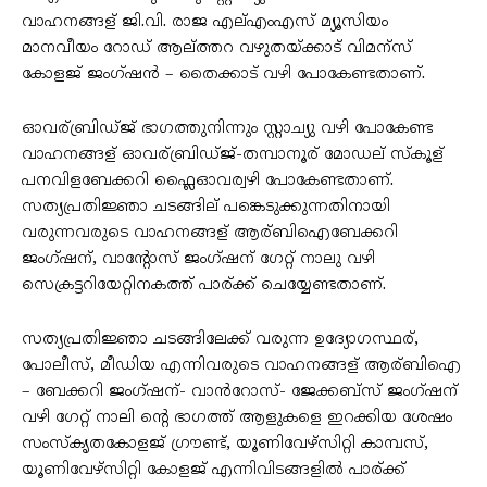
വാഹനങ്ങള് ജി.വി. രാജ എല്എംഎസ് മ്യൂസിയം
മാനവീയം റോഡ് ആല്ത്തറ വഴുതയ്ക്കാട് വിമന്സ്
കോളജ് ജംഗ്ഷൻ – തൈക്കാട് വഴി പോകേണ്ടതാണ്.
ഓവര്ബ്രിഡ്ജ് ഭാഗത്തുനിന്നും സ്റ്റാച്യു വഴി പോകേണ്ട
വാഹനങ്ങള് ഓവര്ബ്രിഡ്ജ്-തമ്പാനൂര് മോഡല് സ്കൂള്
പനവിളബേക്കറി ഫ്ലെെഓവര്വഴി പോകേണ്ടതാണ്.
സത്യപ്രതിജ്ഞാ ചടങ്ങില് പങ്കെടുക്കുന്നതിനായി
വരുന്നവരുടെ വാഹനങ്ങള് ആര്ബിഐബേക്കറി
ജംഗ്ഷന്, വാന്റോസ് ജംഗ്ഷന് ഗേറ്റ് നാലു വഴി
സെക്രട്ടറിയേറ്റിനകത്ത് പാര്ക്ക് ചെയ്യേണ്ടതാണ്.
സത്യപ്രതിജ്ഞാ ചടങ്ങിലേക്ക് വരുന്ന ഉദ്യോഗസ്ഥര്,
പോലീസ്, മീഡിയ എന്നിവരുടെ വാഹനങ്ങള് ആര്ബിഐ
– ബേക്കറി ജംഗ്ഷന്- വാൻറോസ്- ജേക്കബ്സ് ജംഗ്ഷന്
വഴി ഗേറ്റ് നാലി ന്റെ ഭാഗത്ത് ആളുകളെ ഇറക്കിയ ശേഷം
സംസ്കൃതകോളജ് ഗ്രൗണ്ട്, യൂണിവേഴ്സിറ്റി കാമ്പസ്,
യൂണിവേഴ്സിറ്റി കോളജ് എന്നിവിടങ്ങളില്‍ പാര്ക്ക്