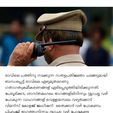
രാവിലെ പത്തിനു നടക്കുന്ന സത്യപ്രതിജ്ഞാ ചടങ്ങുമായി
ബന്ധപ്പെട്ട് രാവിലെ ഏഴുമുതലാണു
ഗതാഗതക്രമീകരണങ്ങള് ഏര്പ്പെടുത്തിയിരിക്കുന്നത്.
പേരൂര്ക്കട, ശാസ്തമംഗലം ഭാഗങ്ങളില്നിന്നും സ്റ്റാച്യു വഴി
പോകുന്ന വാഹനങ്ങള് വെള്ളയമ്പലം വഴുതക്കാട്
വിമന്സ് കോളജ് ജംഗ്ഷന്- തൈക്കാട് വഴി പോകണം.
പിഎംജി ഭാഗത്തുനിന്നും സ്റ്റാച്യു വഴി പോകേണ്ട