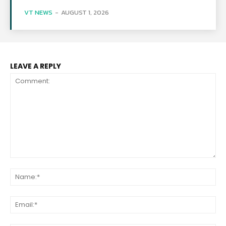
VT NEWS
-
AUGUST 1, 2026
LEAVE A REPLY
Comment:
Na
Ema