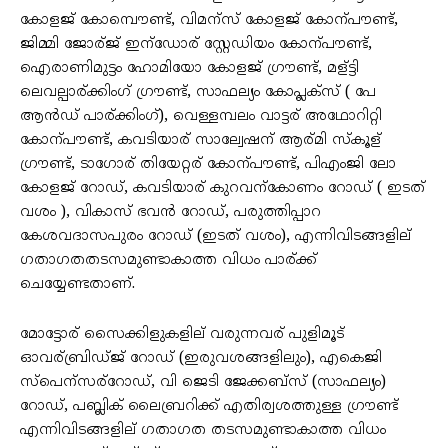
കോളജ് കോമ്പൌണ്ട്, വിമന്സ് കോളജ് കോന്പൗണ്ട്,
ജിമ്മി ജോര്ജ് ഇന്ഡോര് സ്റ്റേഡിയം കോന്പൗണ്ട്,
ഐരാണിമുട്ടം ഹോമിയോ കോളജ് ഗ്രൗണ്ട്, മള്ട്ടി
ലെവല്പാര്ക്കിംഗ് ഗ്രൗണ്ട്, സാഫല്യം കോപ്ലക്സ് ( പേ
ആൻഡ് പാര്ക്കിംഗ്), വെള്ളമ്പലം വാട്ടര് അഥോറിറ്റി
കോന്പൗണ്ട്, കവടിയാര് സാല്വേഷന് ആര്മി സ്കൂള്
ഗ്രൗണ്ട്, ടാഗോര് തിയേറ്റര് കോന്പൗണ്ട്, പിഎംജി ലോ
കോളജ് റോഡ്, കവടിയാര് കുറവന്കോണം റോഡ് ( ഇടത്
വശം ), വികാസ് ഭവൻ റോഡ്, പരുത്തിപ്പാറ
കേശവദാസപുരം റോഡ് (ഇടത് വശം), എന്നിവിടങ്ങളില്
ഗതാഗതതടസമുണ്ടാകാത്ത വിധം പാര്ക്ക്
ചെയ്യേണ്ടതാണ്.
മോട്ടോര് സെെക്കിളുകളില് വരുന്നവര് പുളിമൂട്
ഓവര്ബ്രിഡ്ജ് റോഡ് (ഇരുവശങ്ങളിലും), എകെജി
സ്പെന്സര്റോഡ്, വി ജെടി ജേക്കബ്സ് (സാഫല്യം)
റോഡ്, പബ്ലിക് ലൈബ്രറിക്ക് എതിര്വശത്തുള്ള ഗ്രൗണ്ട്
എന്നിവിടങ്ങളില് ഗതാഗത തടസമുണ്ടാകാത്ത വിധം