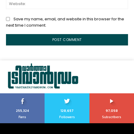
Web
Save my name, email, and website in this browser for the
next time I comment.
255,324
128,657
97,058
Fans
Followers
Subscribers