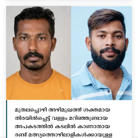
മുതലപ്പൊഴി അഴിമുഖത്ത് ശക്തമായ
തിരയിൽപ്പെട്ട് വള്ളം മറിഞ്ഞുണ്ടായ
അപകടത്തിൽ കടലിൽ കാണാതായ
രണ്ട് മത്സ്യത്തൊഴിലാളികൾക്കായുള്ള