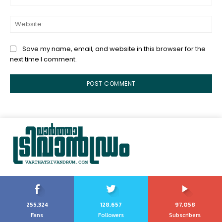
Web
Save my name, email, and website in this browser for the
next time I comment.
255,324
128,657
97,058
Fans
Followers
Subscribers