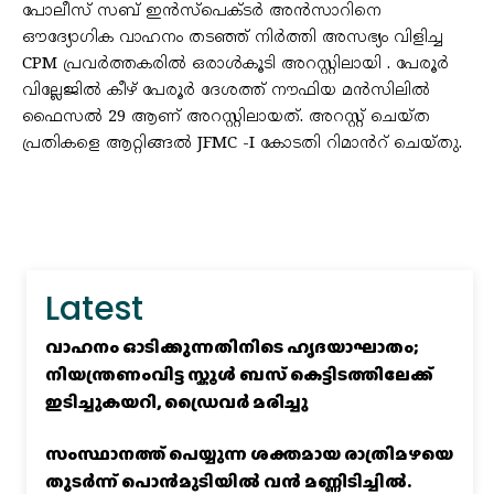
പോലീസ് സബ് ഇൻസ്പെക്ടർ അൻസാറിനെ
ഔദ്യോഗിക വാഹനം തടഞ്ഞ് നിർത്തി അസഭ്യം വിളിച്ച
CPM പ്രവർത്തകരിൽ ഒരാൾകൂടി അറസ്റ്റിലായി . പേരൂർ
വില്ലേജിൽ കീഴ് പേരൂർ ദേശത്ത് നൗഫിയ മൻസിലിൽ
ഫൈസൽ 29 ആണ് അറസ്റ്റിലായത്. അറസ്റ്റ് ചെയ്ത
പ്രതികളെ ആറ്റിങ്ങൽ JFMC -I കോടതി റിമാൻറ് ചെയ്തു.
Latest
വാഹനം ഓടിക്കുന്നതിനിടെ ഹൃദയാഘാതം;
നിയന്ത്രണംവിട്ട സ്കൂൾ ബസ് കെട്ടിടത്തിലേക്ക്
ഇടിച്ചുകയറി, ഡ്രൈവർ മരിച്ചു
സംസ്ഥാനത്ത് പെയ്യുന്ന ശക്തമായ രാത്രിമഴയെ
തുടർന്ന് പൊൻമുടിയില്‍ വൻ മണ്ണിടിച്ചില്‍.