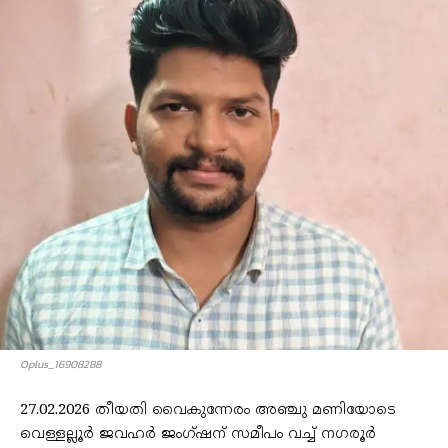
Oplus_16908288
27.02.2026 തീയതി വൈകുന്നേരം അഞ്ചു മണിയോടെ
വെള്ളല്ലൂർ ജവഹർ ജംഗ്ഷന് സമീപം വച്ച് നഗരൂർ