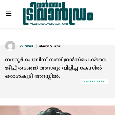
VT News
March 5, 2026
നഗരൂർ പോലീസ് സബ് ഇൻസ്പെക്ടറെ
ജീപ്പ് തടഞ്ഞ് അസഭ്യം വിളിച്ച കേസിൽ
ഒരാൾകൂടി അറസ്റ്റിൽ.
LATEST NEWS