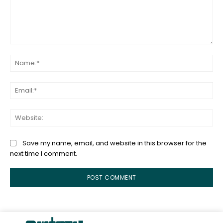
Comment:
Na
Ema
Web
Save my name, email, and website in this browser for the
next time I comment.