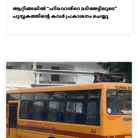
ആറ്റിങ്ങലിൽ “ഹിമവാൻ്റെ മടിത്തട്ടിലൂടെ”
പുസ്തകത്തിന്റെ കവർ പ്രകാശനം ചെയ്തു