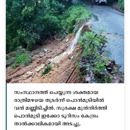
സംസ്ഥാനത്ത് പെയ്യുന്ന ശക്തമായ
രാത്രിമഴയെ തുടർന്ന് പൊൻമുടിയില്‍
വൻ മണ്ണിടിച്ചില്‍. സുരക്ഷ മുൻനിർത്തി
പൊൻമുടി ഇക്കോ ടൂറിസം കേന്ദ്രം
താല്‍ക്കാലികമായി അടച്ചു.