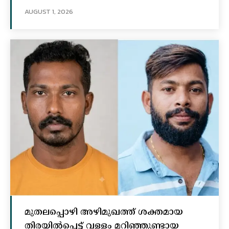
AUGUST 1, 2026
മുതലപ്പൊഴി അഴിമുഖത്ത് ശക്തമായ
തിരയിൽപ്പെട്ട് വള്ളം മറിഞ്ഞുണ്ടായ