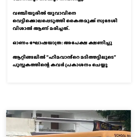
വഞ്ചിയൂരില്‍ യുവാവിനെ
വെട്ടിക്കൊലപ്പെടുത്തി കൈതമുക്ക് സ്വദേശി
വിശാല്‍ ആണ് മരിച്ചത്.
ഓണം ഘോഷയാത്ര: അപേക്ഷ ക്ഷണിച്ചു
ആറ്റിങ്ങലിൽ “ഹിമവാൻ്റെ മടിത്തട്ടിലൂടെ”
പുസ്തകത്തിന്റെ കവർ പ്രകാശനം ചെയ്തു