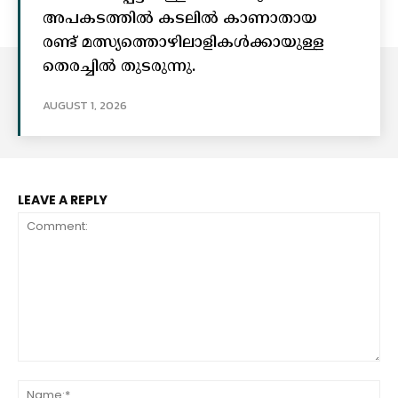
അപകടത്തിൽ കടലിൽ കാണാതായ
രണ്ട് മത്സ്യത്തൊഴിലാളികൾക്കായുള്ള
തെരച്ചിൽ തുടരുന്നു.
AUGUST 1, 2026
LEAVE A REPLY
Comment:
Na