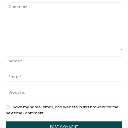
Comment:
Na
Ema
Web
Save my name, email, and website in this browser for the
next time I comment.