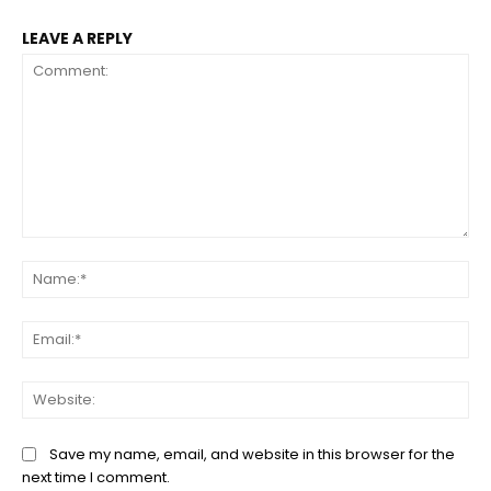
LEAVE A REPLY
Comment:
Na
Ema
Web
Save my name, email, and website in this browser for the
next time I comment.