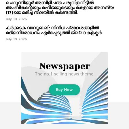
ചെറുന്നിയൂർ അമ്പിളിചന്ത ചരുവിള വീട്ടിൽ
അംബികന്റെയും മഹിജയുടെയും മകളായ അനന്യ
(17)യെ മരിച്ച നിലയിൽ കണ്ടെത്തി.
July 30, 2026
കര്‍ക്കടക വാവുബലി: വിവിധ പ്രദേശങ്ങളില്‍
മദ്യനിരോധനം ഏര്‍പ്പെടുത്തി ജില്ലാ കളക്ടര്‍.
July 30, 2026