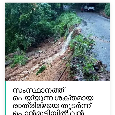
സംസ്ഥാനത്ത്
പെയ്യുന്ന ശക്തമായ
രാത്രിമഴയെ തുടർന്ന്
പൊൻമുടിയില്‍ വൻ