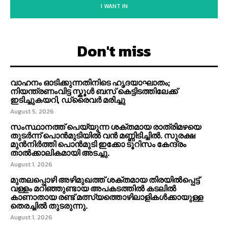
I WANT IN
Don't miss
വാഹനം ഓടിക്കുന്നതിനിടെ ഹൃദയാഘാതം;
നിയന്ത്രണംവിട്ട സ്കൂൾ ബസ് കെട്ടിടത്തിലേക്ക്
ഇടിച്ചുകയറി, ഡ്രൈവർ മരിച്ചു
August 5, 2026
സംസ്ഥാനത്ത് പെയ്യുന്ന ശക്തമായ രാത്രിമഴയെ
തുടർന്ന് പൊൻമുടിയില്‍ വൻ മണ്ണിടിച്ചില്‍. സുരക്ഷ
മുൻനിർത്തി പൊൻമുടി ഇക്കോ ടൂറിസം കേന്ദ്രം
താല്‍ക്കാലികമായി അടച്ചു.
August 1, 2026
മുതലപ്പൊഴി അഴിമുഖത്ത് ശക്തമായ തിരയിൽപ്പെട്ട്
വള്ളം മറിഞ്ഞുണ്ടായ അപകടത്തിൽ കടലിൽ
കാണാതായ രണ്ട് മത്സ്യത്തൊഴിലാളികൾക്കായുള്ള
തെരച്ചിൽ തുടരുന്നു.
August 1, 2026