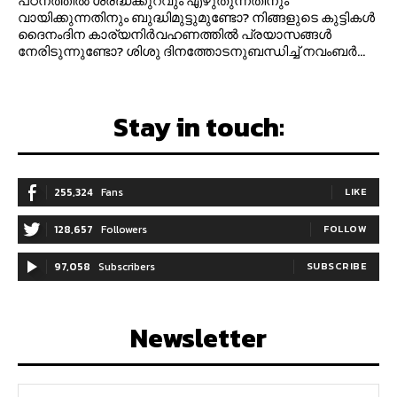
പഠനത്തിൽ ശ്രദ്ധക്കുറവും എഴുതുന്നതിനും
വായിക്കുന്നതിനും ബുദ്ധിമുട്ടുമുണ്ടോ? നിങ്ങളുടെ കുട്ടികൾ
ദൈനംദിന കാര്യനിർവഹണത്തിൽ പ്രയാസങ്ങൾ
നേരിടുന്നുണ്ടോ? ശിശു ദിനത്തോടനുബന്ധിച്ച് നവംബർ...
Stay in touch:
255,324
Fans
LIKE
128,657
Followers
FOLLOW
97,058
Subscribers
SUBSCRIBE
Newsletter