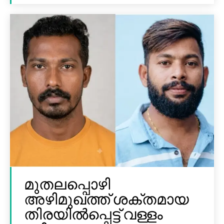
മുതലപ്പൊഴി
അഴിമുഖത്ത് ശക്തമായ
തിരയിൽപ്പെട്ട് വള്ളം