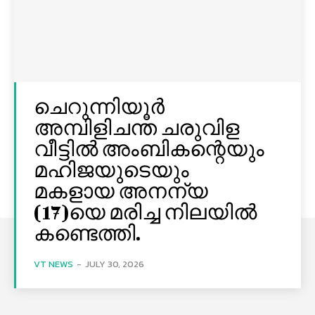
ചെറുന്നിയൂർ
അമ്പിളിചന്ത ചരുവിള
വീട്ടിൽ അംബികന്റെയും
മഹിജയുടെയും
മകളായ അനന്യ
(17)യെ മരിച്ച നിലയിൽ
കണ്ടെത്തി.
VT NEWS
-
JULY 30, 2026