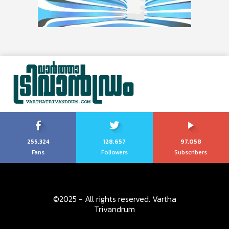
255,324
128,657
97,058
Fans
Followers
Subscribers
©2025 - All rights reserved. Vartha
Trivandrum